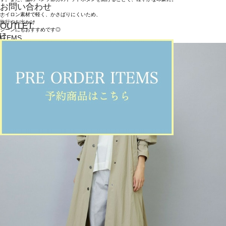
お問い合わせ
ナイロン素材で軽く、かさばりにくいため、
旅行やお出かけ
OUTLET
シーンにもおすすめです◎
ITEMS