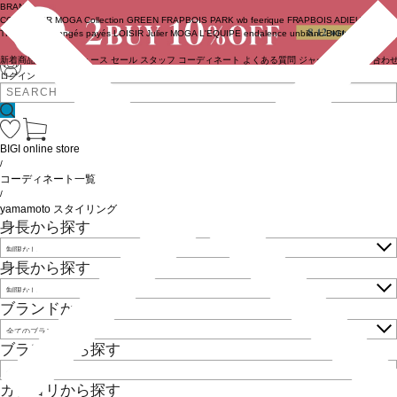
BRAND
COUTURIER
MOGA Collection
GREEN
FRAPBOIS PARK
wb
feerique
FRAPBOIS
ADIEU
TRISTESSE
congés payés
LOISIR
Julier
MOGA
L'EQUIPE
endalence
unbilanc
BIGI online store
新着商品
(ライブ)
ニュース
セール
スタッフ
コーディネート
よくある質問
ジャーナル
お問い合わ
ログイン
BIGI online store
/
コーディネート一覧
/
yamamoto スタイリング
身長から探す
身長から探す
ブランドから探す
ブランドから探す
カテゴリから探す