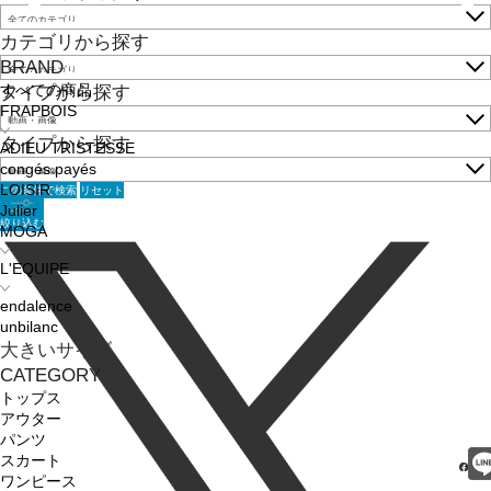
カテゴリから探す
BRAND
すべての商品
タイプから探す
FRAPBOIS
タイプから探す
ADIEU TRISTESSE
congés payés
この条件で検索
リセット
LOISIR
Julier
絞り込む
MOGA
L'EQUIPE
endalence
unbilanc
大きいサイズ
CATEGORY
トップス
アウター
パンツ
スカート
ワンピース