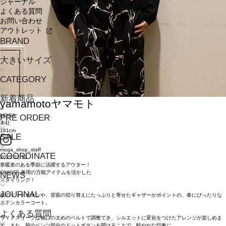
ジャーナル
よくある質問
お問い合わせ
アウトレット
BRAND
大きいサイズ
CATEGORY
新着商品
yamamoto
ヤマモト
MOGA
PRE ORDER
本社
161cm
SALE
moga_shop_staff
COORDINATE
2025.02.19
寒暖差のある季節に活躍するアウター！
ONIOFF 兼用の万能アイテムを活かした
NEWS
スタイリング！
JOURNAL
裾のドットボタンや、背面の切り替えにたっぷりと寄せたギャザーがポイントの、春にぴったりな
ステンカラーコート。
よくある質問
ワイドスリーブは袖口の太めのベルトで調整でき、シルエットに変化をつけたアレンジが楽しめま
す。また、脇のベンツ部分のドットボタンを開けることで、軽やかな印象に。