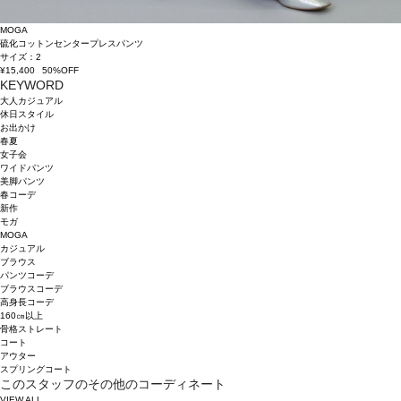
MOGA
硫化コットンセンタープレスパンツ
サイズ：2
¥15,400
50%OFF
KEYWORD
大人カジュアル
休日スタイル
お出かけ
春夏
女子会
ワイドパンツ
美脚パンツ
春コーデ
新作
モガ
MOGA
カジュアル
ブラウス
パンツコーデ
ブラウスコーデ
高身長コーデ
160㎝以上
骨格ストレート
コート
アウター
スプリングコート
このスタッフのその他のコーディネート
VIEW ALL