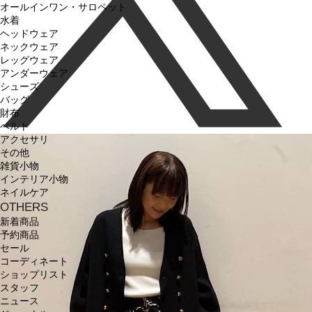
オールインワン・サロペット
水着
ヘッドウェア
ネックウェア
レッグウェア
アンダーウェア
シューズ
バッグ
財布
ベルト
アクセサリ
その他
雑貨小物
インテリア小物
ネイルケア
OTHERS
新着商品
予約商品
セール
コーディネート
ショップリスト
スタッフ
ニュース