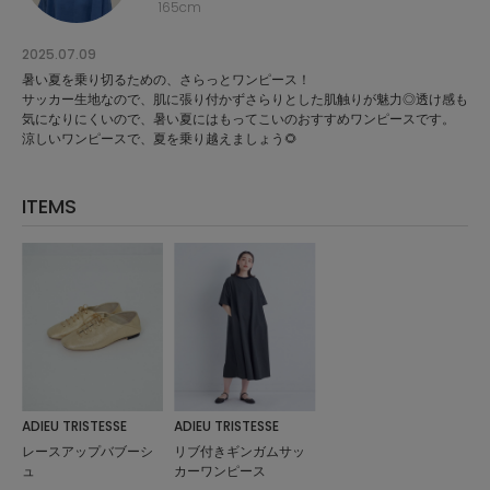
165cm
SALE
2025.07.09
暑い夏を乗り切るための、さらっとワンピース！
サッカー生地なので、肌に張り付かずさらりとした肌触りが魅力◎透け感も
COORDINATE
気になりにくいので、暑い夏にはもってこいのおすすめワンピースです。
涼しいワンピースで、夏を乗り越えましょう🌻
NEWS
ITEMS
JOURNAL
よくある質問
お問い合わせ
ADIEU TRISTESSE
ADIEU TRISTESSE
レースアップバブーシ
リブ付きギンガムサッ
ュ
カーワンピース
OUTLET