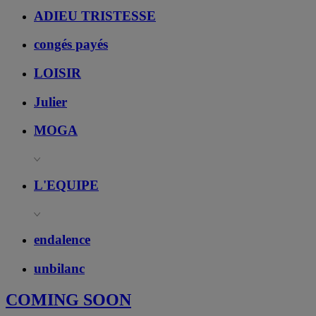
ADIEU TRISTESSE
congés payés
LOISIR
Julier
MOGA
L'EQUIPE
endalence
unbilanc
COMING SOON