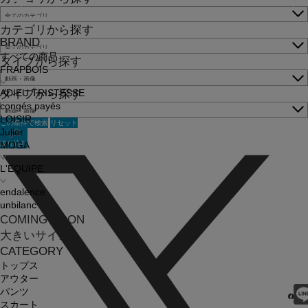
カテゴリから探す
BRAND
すべての商品
タイプから探す
FRAPBOIS
タイプから探す
ADIEU TRISTESSE
congés payés
LOISIR
この条件で検索
リセット
Julier
絞り込む
MOGA
L'EQUIPE
endalence
unbilanc
COMING SOON
大きいサイズ
CATEGORY
トップス
アウター
パンツ
スカート