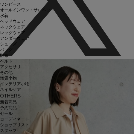
ワンピース
オールインワン・サロペット
水着
ヘッドウェア
ネックウェア
レッグウェア
アンダーウェア
シューズ
バッグ
財布
ベルト
アクセサリ
その他
雑貨小物
インテリア小物
ネイルケア
OTHERS
新着商品
予約商品
セール
コーディネート
ショップリスト
スタッフ