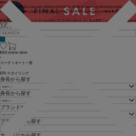
BRAND
COUTURIER
MOGA Collection
GREEN
FRAPBOIS PARK
wb
feerique
FRAPBOIS
ADIEU
TRISTESSE
congés payés
LOISIR
Julier
MOGA
L'EQUIPE
endalence
unbilanc
BIGI online store
新着商品
(ライブ)
ニュース
セール
スタッフ
コーディネート
よくある質問
ジャーナル
お問い合わ
ログイン
BIGI online store
/
コーディネート一覧
/
ERI スタイリング
身長から探す
身長から探す
ブランドから探す
ブランドから探す
カテゴリから探す