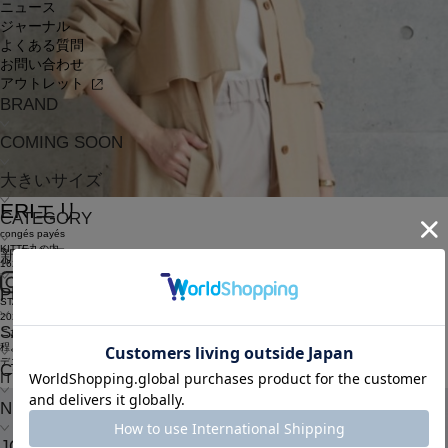
ニュース
ジャーナル
よくある質問
お問い合わせ
アウトレット
BRAND
COMING SOON
大きいサイズ
ERI
エリ
CATEGORY
congés payés
KITTE丸の内
新着商品
162cm
PRE ORDER
STAFF
2025.08.20
SALE
こだわりのハンドスモッキング刺繍ワンピースで気分を上げたい♪
程よい張りのある素材感がどこかモードな印象。
デニム合わせでカジュアルMIX。
COORDINATE
ITEMS
NEWS
JOURNAL