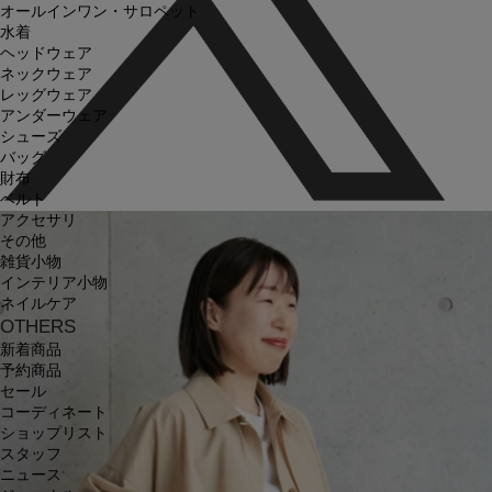
オールインワン・サロペット
水着
ヘッドウェア
ネックウェア
レッグウェア
アンダーウェア
シューズ
バッグ
財布
ベルト
アクセサリ
その他
雑貨小物
インテリア小物
ネイルケア
OTHERS
新着商品
予約商品
セール
コーディネート
ショップリスト
スタッフ
ニュース