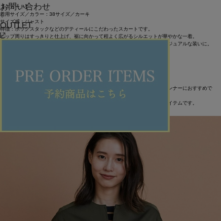
お問い合わせ
【スカート】
着用サイズ／カラー：38サイズ／カーキ
サイズ感：ジャスト
OUTLET
特徴：ボックスタックなどのデティールにこだわったスカートです。
ヒップ周りはすっきりと仕上げ、裾に向かって程よく広がるシルエットが華やかな一着。
同素材のブルゾンとセットアップで、さりげないデザインの効いた綺麗めカジュアルな装いに。
【Tシャツ】
着用サイズ／カラー：38サイズ／ブラウン×ネイビー
サイズ感：ジャスト
特徴：レキップ定番のテンセルカシミヤジャージの新作プリントです。
柔らかく肌触りが気持ちいいので、ジャケットやブラウス、ニットなどのインナーにおすすめで
す。
一枚重ねるとコーディネートに奥行きが出て、おしゃれ感をプラスできるアイテムです。
ITEMS