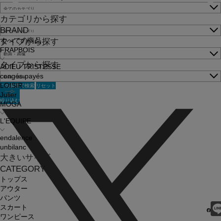
カテゴリから探す
BRAND
すべての商品
タイプから探す
FRAPBOIS
タイプから探す
ADIEU TRISTESSE
congés payés
この条件で検索
リセット
LOISIR
Julier
絞り込む
MOGA
L'EQUIPE
endalence
unbilanc
大きいサイズ
CATEGORY
トップス
アウター
パンツ
スカート
ワンピース