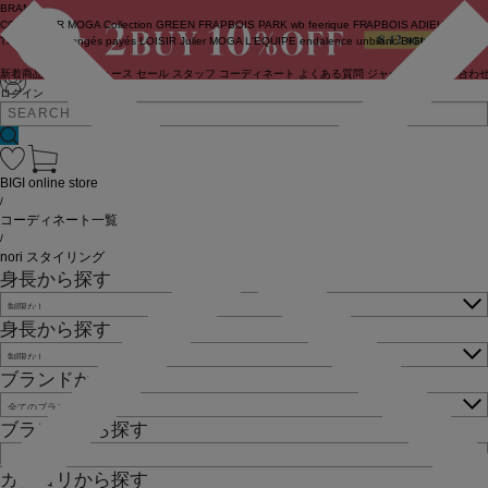
BRAND
COUTURIER
MOGA Collection
GREEN
FRAPBOIS PARK
wb
feerique
FRAPBOIS
ADIEU
TRISTESSE
congés payés
LOISIR
Julier
MOGA
L'EQUIPE
endalence
unbilanc
BIGI online store
新着商品
(ライブ)
ニュース
セール
スタッフ
コーディネート
よくある質問
ジャーナル
お問い合わ
ログイン
BIGI online store
/
コーディネート一覧
/
nori スタイリング
身長から探す
身長から探す
ブランドから探す
ブランドから探す
カテゴリから探す