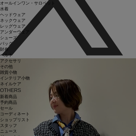
オールインワン・サロペット
水着
ヘッドウェア
ネックウェア
レッグウェア
アンダーウェア
シューズ
バッグ
財布
ベルト
アクセサリ
その他
雑貨小物
インテリア小物
ネイルケア
OTHERS
新着商品
予約商品
セール
コーディネート
ショップリスト
スタッフ
ニュース