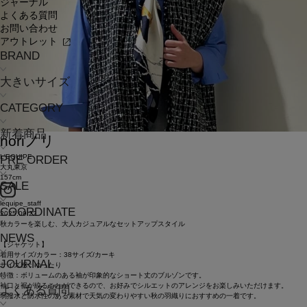
ジャーナル
よくある質問
お問い合わせ
アウトレット
BRAND
大きいサイズ
CATEGORY
新着商品
nori
ノリ
L'EQUIPE
PRE ORDER
大丸東京
157cm
SALE
lequipe_staff
COORDINATE
2025.09.22
秋カラーを楽しむ、大人カジュアルなセットアップスタイル
NEWS
【ジャケット】
着用サイズ/カラー：38サイズ/カーキ
JOURNAL
サイズ感：ゆったり
特徴：ボリュームのある袖が印象的なショート丈のブルゾンです。
袖口と裾が絞ることができるので、お好みでシルエットのアレンジをお楽しみいただけます。
よくある質問
弱撥水と防水性のある素材で天気の変わりやすい秋の羽織りにおすすめの一着です。