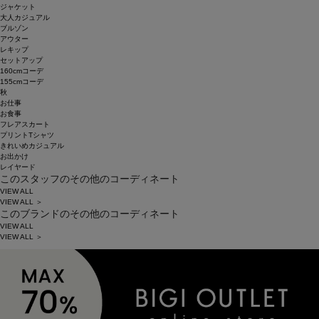
ジャケット
大人カジュアル
ブルゾン
アウター
レキップ
セットアップ
160cmコーデ
155cmコーデ
秋
お仕事
お食事
フレアスカート
プリントTシャツ
きれいめカジュアル
お出かけ
レイヤード
このスタッフのその他のコーディネート
VIEW ALL
VIEW ALL ＞
このブランドのその他のコーディネート
VIEW ALL
VIEW ALL ＞