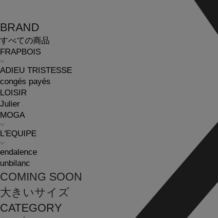
BRAND
すべての商品
FRAPBOIS
ADIEU TRISTESSE
congés payés
LOISIR
Julier
MOGA
L'EQUIPE
endalence
unbilanc
COMING SOON
大きいサイズ
CATEGORY