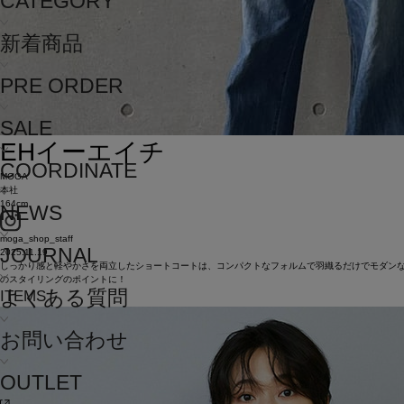
CATEGORY
新着商品
PRE ORDER
SALE
EH
イーエイチ
COORDINATE
MOGA
本社
164cm
NEWS
moga_shop_staff
JOURNAL
2025.11.19
しっかり感と軽やかさを両立したショートコートは、コンパクトなフォルムで羽織るだけでモダン
のスタイリングのポイントに！
よくある質問
ITEMS
お問い合わせ
OUTLET