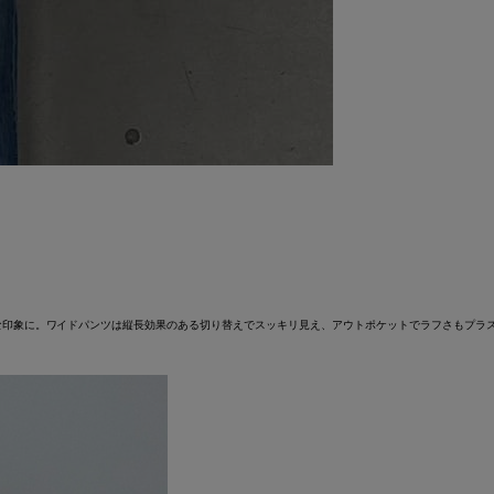
な印象に。ワイドパンツは縦長効果のある切り替えでスッキリ見え、アウトポケットでラフさもプラ