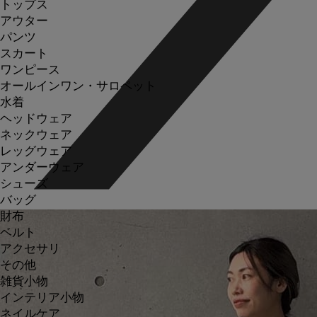
トップス
アウター
パンツ
スカート
ワンピース
オールインワン・サロペット
水着
ヘッドウェア
ネックウェア
レッグウェア
アンダーウェア
シューズ
バッグ
財布
ベルト
アクセサリ
その他
雑貨小物
インテリア小物
ネイルケア