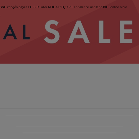
ESSE
congés payés
LOISIR
Julier
MOGA
L'EQUIPE
endalence
unbilanc
BIGI online store
せ