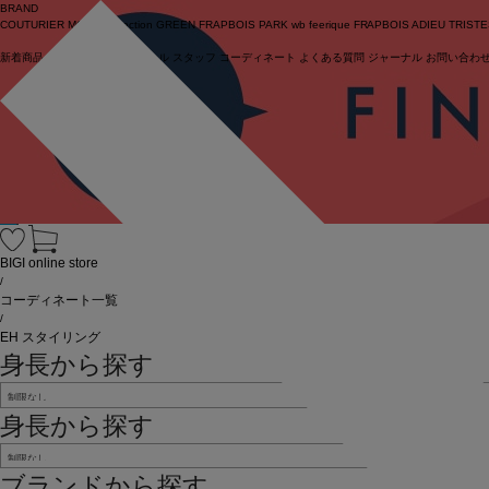
BRAND
COUTURIER
MOGA Collection
GREEN
FRAPBOIS PARK
wb
feerique
FRAPBOIS
ADIEU TRIST
新着商品
(ライブ)
ニュース
セール
スタッフ
コーディネート
よくある質問
ジャーナル
お問い合わ
ログイン
BIGI online store
/
コーディネート一覧
/
EH スタイリング
身長から探す
身長から探す
ブランドから探す