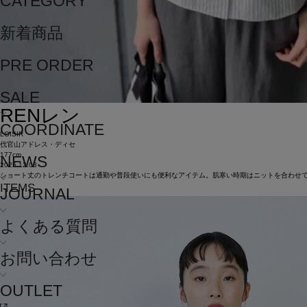
CATEGORY
新着商品
PRE ORDER
SALE
REN
レン
COORDINATE
LOISIR
代官山アドレス・ディセ
177cm
NEWS
2025.12.08
ショート丈のトレンチコートは通勤や普段使いにも便利なアイテム。肌寒い時期はニットを合わせ
ITEMS
JOURNAL
よくある質問
お問い合わせ
OUTLET