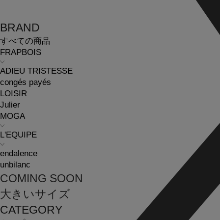
BRAND
すべての商品
FRAPBOIS
ADIEU TRISTESSE
congés payés
LOISIR
Julier
MOGA
L'EQUIPE
endalence
unbilanc
COMING SOON
大きいサイズ
CATEGORY