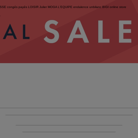
ESSE
congés payés
LOISIR
Julier
MOGA
L'EQUIPE
endalence
unbilanc
BIGI online store
せ