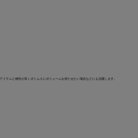
のアイテムと相性が良くボトムスにボリュームを持たせたい場合などにも活躍します。