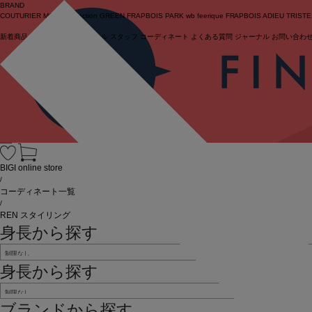
BRAND
COUTURIER
MOGA Collection
GREEN
FRAPBOIS PARK
wb
feerique
FRAPBOIS
ADIEU TRIST
新着商品
(ライブ)
ニュース
セール
スタッフ
コーディネート
よくある質問
ジャーナル
お問い合わ
ログイン
BIGI online store
/
コーディネート一覧
/
REN スタイリング
身長から探す
身長から探す
ブランドから探す