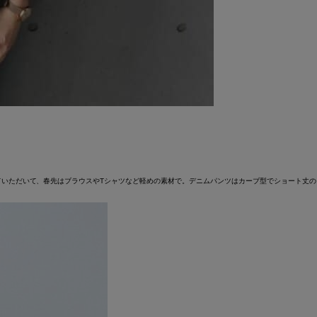
ていただいて、春先はブラウスやTシャツなど軽めの素材で。デニムパンツはカーブ型でショート丈