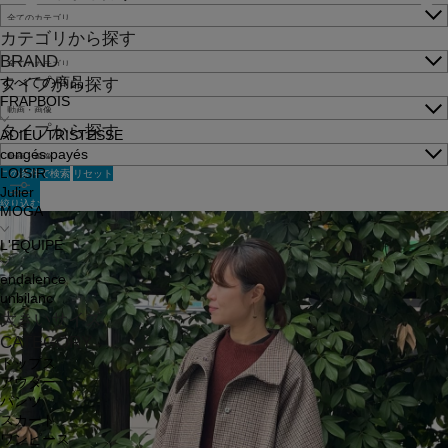
カテゴリから探す
BRAND
すべての商品
タイプから探す
FRAPBOIS
タイプから探す
ADIEU TRISTESSE
congés payés
この条件で検索
リセット
LOISIR
Julier
絞り込む
MOGA
L'EQUIPE
endalence
unbilanc
大きいサイズ
CATEGORY
トップス
アウター
パンツ
スカート
ワンピース