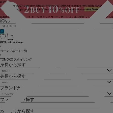
BRAND
COUTURIER
MOGA Collection
GREEN
FRAPBOIS PARK
wb
feerique
FRAPBOIS
ADIEU
TRISTESSE
congés payés
LOISIR
Julier
MOGA
L'EQUIPE
endalence
unbilanc
BIGI online store
新着商品
(ライブ)
ニュース
セール
スタッフ
コーディネート
よくある質問
ジャーナル
お問い合わ
ログイン
BIGI online store
/
コーディネート一覧
/
TOMOKO スタイリング
身長から探す
身長から探す
ブランドから探す
ブランドから探す
カテゴリから探す