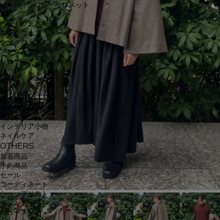
オールインワン・サロペット
水着
ヘッドウェア
ネックウェア
レッグウェア
アンダーウェア
シューズ
バッグ
財布
ベルト
アクセサリ
その他
雑貨小物
インテリア小物
ネイルケア
OTHERS
新着商品
予約商品
セール
コーディネート
ショップリスト
スタッフ
ニュース