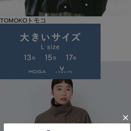
TOMOKO
トモコ
ADIEU TRISTESSE
ランドマークプラザ
152cm
2025.11.17
暖かいラムウールのベストをニットワンピースにon。
ニットワンピースが薄手なのでベスト合わせも着心地良く可能です！
ショート丈のウールジャケットとの相性ばっちりの合わせ。
ITEMS