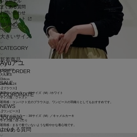
ジャーナル
よくある質問
お問い合わせ
アウトレット
BRAND
大きいサイズ
CATEGORY
新着商品
Ayu
アユ
L'EQUIPE
PRE ORDER
大丸東京
168cm
SALE
2026.04.24
【ブラウス】
着用サイズ/カラー：38サイズ（M）/ホワイト
COORDINATE
サイズ感：ジャスト
着用感：コンパクト丈のブラウスは、ワンピースの羽織りとしてもおすすめです。
NEWS
【ワンピース】
着用サイズ/カラー：38サイズ（M）／キャメルカーキ
JOURNAL
サイズ感：ゆったり
着用感：まるで着ていないような軽やかな着心地です。
よくある質問
ITEMS