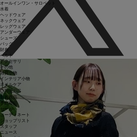
オールインワン・サロペット
水着
ヘッドウェア
ネックウェア
レッグウェア
アンダーウェア
シューズ
バッグ
財布
ベルト
アクセサリ
その他
雑貨小物
インテリア小物
ネイルケア
OTHERS
新着商品
予約商品
セール
コーディネート
ショップリスト
スタッフ
ニュース