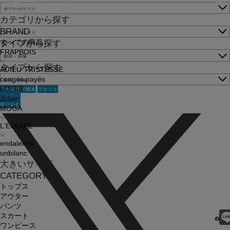
カテゴリから探す
BRAND
すべての商品
タイプから探す
FRAPBOIS
タイプから探す
ADIEU TRISTESSE
congés payés
この条件で検索
リセット
LOISIR
Julier
絞り込む
MOGA
L'EQUIPE
endalence
unbilanc
大きいサイズ
CATEGORY
トップス
アウター
パンツ
スカート
ワンピース