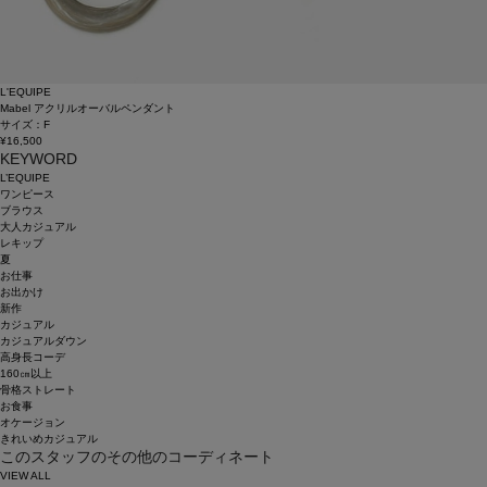
L'EQUIPE
Mabel アクリルオーバルペンダント
サイズ：F
¥16,500
KEYWORD
L’EQUIPE
ワンピース
ブラウス
大人カジュアル
レキップ
夏
お仕事
お出かけ
新作
カジュアル
カジュアルダウン
高身長コーデ
160㎝以上
骨格ストレート
お食事
オケージョン
きれいめカジュアル
このスタッフのその他のコーディネート
VIEW ALL