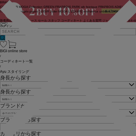
BRAND
COUTURIER
MOGA Collection
GREEN
FRAPBOIS PARK
wb
feerique
FRAPBOIS
ADIEU
TRISTESSE
congés payés
LOISIR
Julier
MOGA
L'EQUIPE
endalence
unbilanc
BIGI online store
新着商品
(ライブ)
ニュース
セール
スタッフ
コーディネート
よくある質問
ジャーナル
お問い合わ
ログイン
BIGI online store
/
コーディネート一覧
/
Ayu スタイリング
身長から探す
身長から探す
ブランドから探す
ブランドから探す
カテゴリから探す