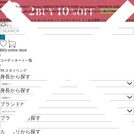
BRAND
COUTURIER
MOGA Collection
GREEN
FRAPBOIS PARK
wb
feerique
FRAPBOIS
ADIEU
TRISTESSE
congés payés
LOISIR
Julier
MOGA
L'EQUIPE
endalence
unbilanc
BIGI online store
新着商品
(ライブ)
ニュース
セール
スタッフ
コーディネート
よくある質問
ジャーナル
お問い合わ
ログイン
BIGI online store
/
コーディネート一覧
/
YA スタイリング
身長から探す
身長から探す
ブランドから探す
ブランドから探す
カテゴリから探す