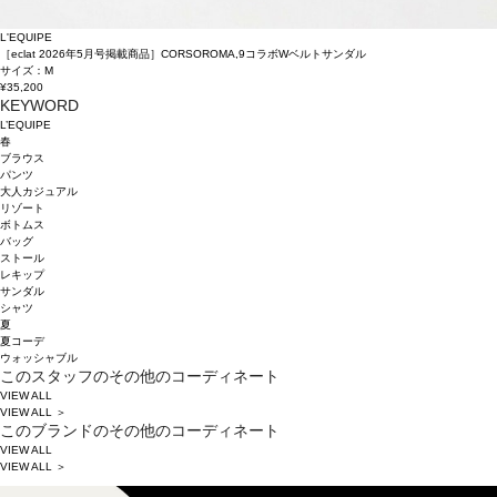
L'EQUIPE
［eclat 2026年5月号掲載商品］CORSOROMA,9コラボWベルトサンダル
サイズ：M
¥35,200
KEYWORD
L’EQUIPE
春
ブラウス
パンツ
大人カジュアル
リゾート
ボトムス
バッグ
ストール
レキップ
サンダル
シャツ
夏
夏コーデ
ウォッシャブル
このスタッフのその他のコーディネート
VIEW ALL
VIEW ALL ＞
このブランドのその他のコーディネート
VIEW ALL
VIEW ALL ＞