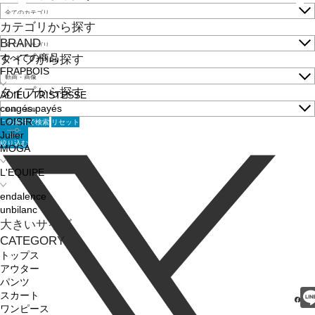
カテゴリから探す
BRAND
すべての商品
タイプから探す
FRAPBOIS
タイプから探す
ADIEU TRISTESSE
congés payés
この条件で検索
リセット
LOISIR
Julier
絞り込む
MOGA
L'EQUIPE
endalence
unbilanc
大きいサイズ
CATEGORY
トップス
アウター
パンツ
スカート
ワンピース