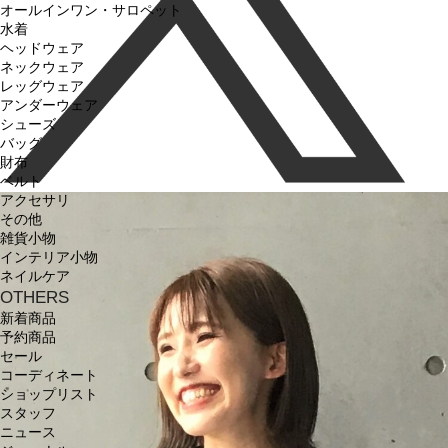
オールインワン・サロペット
水着
ヘッドウェア
ネックウェア
レッグウェア
アンダーウェア
シューズ
バッグ
財布
ベルト
アクセサリ
その他
雑貨小物
インテリア小物
ネイルケア
OTHERS
新着商品
予約商品
セール
コーディネート
ショップリスト
スタッフ
ニュース