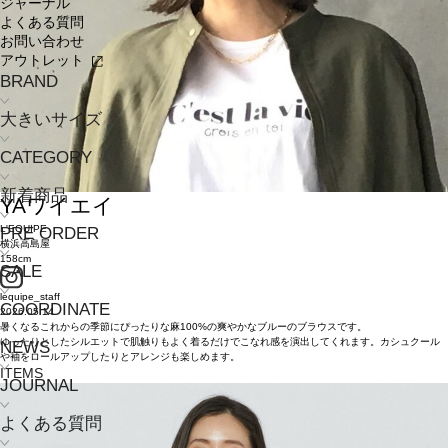
ジャーナル
よくある質問
お問い合わせ
アウトレット
BRAND
大きいサイズ
CATEGORY
新着商品
YA
ワイエイ
L'EQUIPE
PRE ORDER
横浜高島屋
158cm
SALE
lequipe_staff
COORDINATE
2026.05.14
暑くなるこれからの季節にぴったりな麻100%の爽やかなブルーのブラウスです。
ゆったりとしたシルエットで肌触りもよく着るだけでこなれ感を演出してくれます。カシュクール
NEWS
や袖をロールアップしたりとアレンジも楽しめます。
ITEMS
JOURNAL
よくある質問