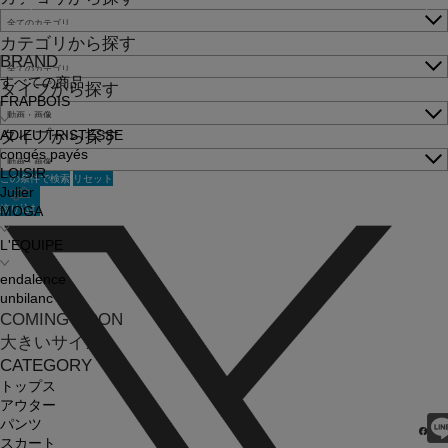
カテゴリから探す
BRAND
すべての商品
タイプから探す
FRAPBOIS
タイプから探す
ADIEU TRISTESSE
congés payés
LOISIR
この条件で検索
リセット
Julier
絞り込む
MOGA
L'EQUIPE
endalence
unbilanc
COMING SOON
大きいサイズ
CATEGORY
トップス
アウター
パンツ
スカート