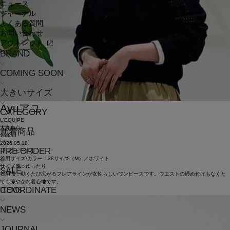
ニュース
ジャーナル
よくある質問
お問い合わせ
アウトレット
BRAND
COMING SOON
大きいサイズ
Ayu
アユ
CATEGORY
L'EQUIPE
大丸東京
新着商品
168cm
2026.05.18
PRE ORDER
【ワンピース】
着用サイズ/カラー：38サイズ（M）／ホワイト
サイズ感：ゆったり
SALE
着用感：動くたび広がるフレアラインが女性らしいワンピースです。ウエストの締め付けもなくと
ても涼やかな着心地です。
COORDINATE
ITEMS
NEWS
JOURNAL