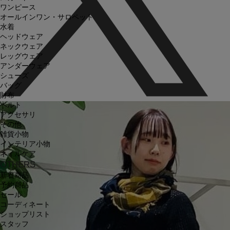
ワンピース
オールインワン・サロペット
水着
ヘッドウェア
ネックウェア
レッグウェア
アンダーウェア
シューズ
バッグ
財布
ベルト
アクセサリ
その他
雑貨小物
インテリア小物
ネイルケア
OTHERS
新着商品
予約商品
セール
コーディネート
ショップリスト
スタッフ