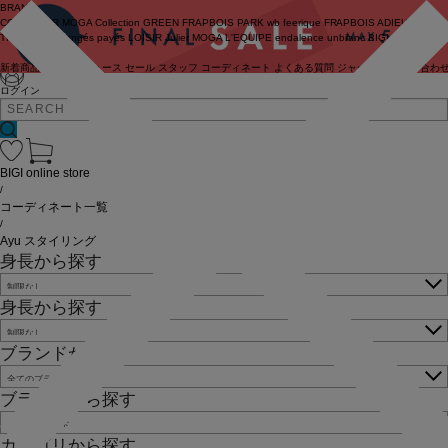
BRAND
COUTURIER
MOGA Collection
GREEN
FRAPBOIS PARK
wb
feerique
FRAPBOIS
ADIEU
TRISTESSE
congés payés
LOISIR
Julier
MOGA
L'EQUIPE
endalence
unbilanc
BIGI online store
新着商品
(ライブ)
ニュース
セール
スタッフ
コーディネート
よくある質問
ジャーナル
お問い合わ
ログイン
BIGI online store
/
コーディネート一覧
/
Ayu スタイリング
身長から探す
身長から探す
ブランドから探す
ブランドから探す
カテゴリから探す