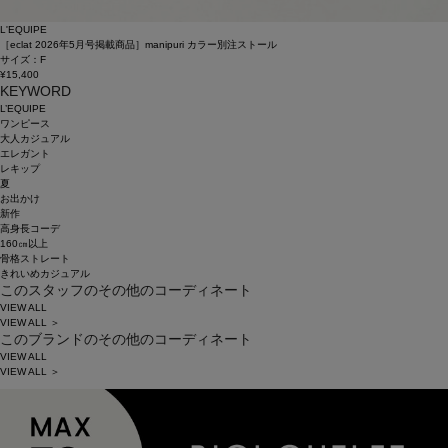
L'EQUIPE
［eclat 2026年5月号掲載商品］manipuri カラー別注ストール
サイズ：F
¥15,400
KEYWORD
L’EQUIPE
ワンピース
大人カジュアル
エレガント
レキップ
夏
お出かけ
新作
高身長コーデ
160㎝以上
骨格ストレート
きれいめカジュアル
このスタッフのその他のコーディネート
VIEW ALL
VIEW ALL ＞
このブランドのその他のコーディネート
VIEW ALL
VIEW ALL ＞