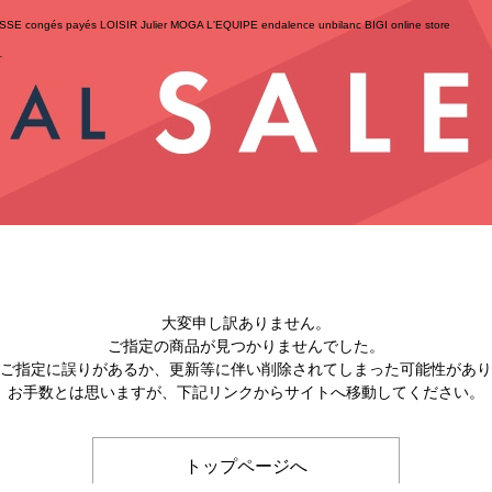
ESSE
congés payés
LOISIR
Julier
MOGA
L'EQUIPE
endalence
unbilanc
BIGI online store
せ
大変申し訳ありません。
ご指定の商品が見つかりませんでした。
のご指定に誤りがあるか、更新等に伴い削除されてしまった可能性があ
お手数とは思いますが、下記リンクからサイトへ移動してください。
トップページへ