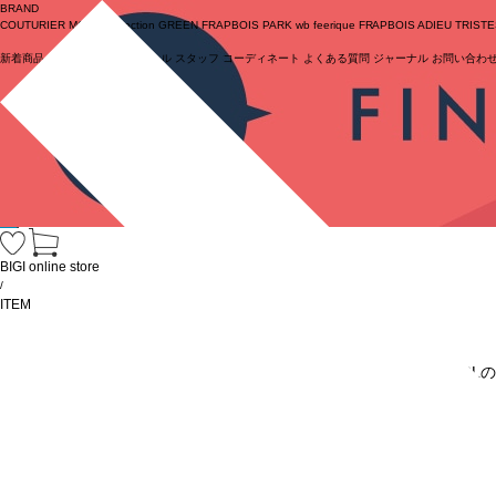
BRAND
COUTURIER
MOGA Collection
GREEN
FRAPBOIS PARK
wb
feerique
FRAPBOIS
ADIEU TRIST
新着商品
(ライブ)
ニュース
セール
スタッフ
コーディネート
よくある質問
ジャーナル
お問い合わ
ログイン
BIGI online store
/
ITEM
URL