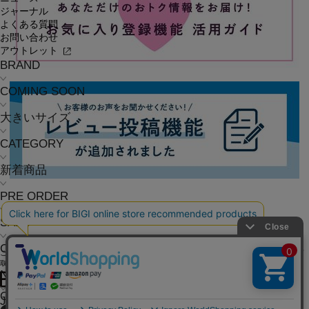
ジャーナル
よくある質問
お問い合わせ
アウトレット
BRAND
COMING SOON
大きいサイズ
CATEGORY
新着商品
PRE ORDER
SALE
COORDINATE
ご利用ガイド
よくある質問
お問い合わせ
会社概要
採用情報
ご利用規約
個人情報保護方針
特定商
取引法に基づく表記
NEWS
OFFICIAL SNS
JOURNAL