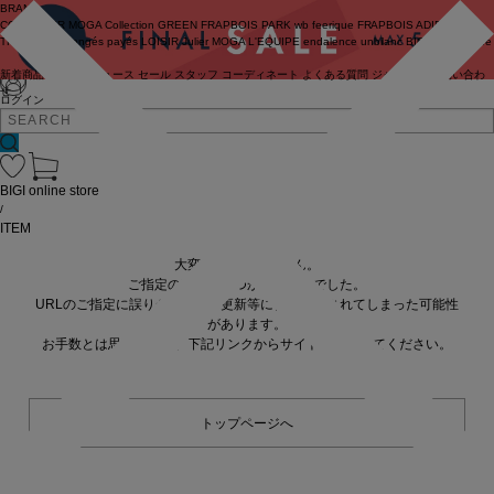
BRAND
COUTURIER
MOGA Collection
GREEN
FRAPBOIS PARK
wb
feerique
FRAPBOIS
ADIEU
TRISTESSE
congés payés
LOISIR
Julier
MOGA
L'EQUIPE
endalence
unbilanc
BIGI online store
新着商品
(ライブ)
ニュース
セール
スタッフ
コーディネート
よくある質問
ジャーナル
お問い合わ
せ
ログイン
BIGI online store
/
ITEM
大変申し訳ありません。
ご指定の商品が見つかりませんでした。
URLのご指定に誤りがあるか、更新等に伴い削除されてしまった可能性
があります。
お手数とは思いますが、下記リンクからサイトへ移動してください。
トップページへ