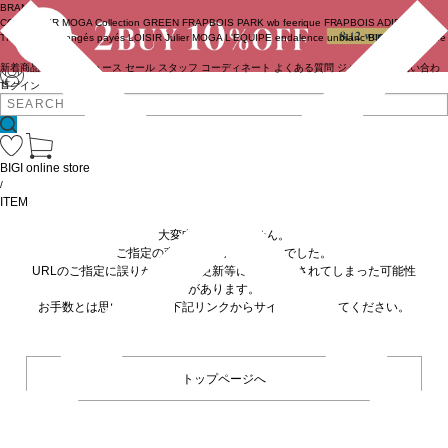
BRAND
COUTURIER
MOGA Collection
GREEN
FRAPBOIS PARK
wb
feerique
FRAPBOIS
ADIEU
TRISTESSE
congés payés
LOISIR
Julier
MOGA
L'EQUIPE
endalence
unbilanc
BIGI online store
新着商品
(ライブ)
ニュース
セール
スタッフ
コーディネート
よくある質問
ジャーナル
お問い合わ
せ
ログイン
BIGI online store
/
ITEM
大変申し訳ありません。
ご指定の商品が見つかりませんでした。
URLのご指定に誤りがあるか、更新等に伴い削除されてしまった可能性
があります。
お手数とは思いますが、下記リンクからサイトへ移動してください。
トップページへ