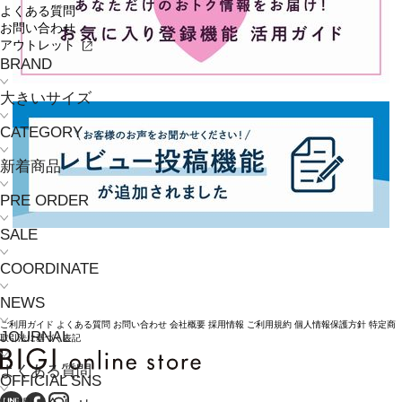
よくある質問
お問い合わせ
アウトレット
BRAND
大きいサイズ
CATEGORY
新着商品
PRE ORDER
SALE
COORDINATE
NEWS
ご利用ガイド
よくある質問
お問い合わせ
会社概要
採用情報
ご利用規約
個人情報保護方針
特定商
JOURNAL
取引法に基づく表記
よくある質問
OFFICIAL SNS