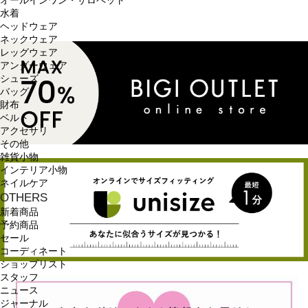
オールインワン・サロペット
水着
ヘッドウェア
ネックウェア
レッグウェア
アンダーウェア
シューズ
バッグ
財布
ベルト
アクセサリ
その他
雑貨小物
インテリア小物
ネイルケア
OTHERS
新着商品
予約商品
セール
コーディネート
ショップリスト
スタッフ
ニュース
ジャーナル