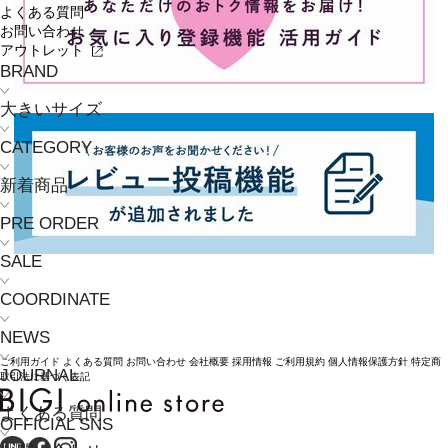
よくある質問
お問い合わせ
アウトレット
BRAND
大きいサイズ
CATEGORY
新着商品
PRE ORDER
SALE
COORDINATE
NEWS
ご利用ガイド
よくある質問
お問い合わせ
会社概要
採用情報
ご利用規約
個人情報保護方針
特定商
JOURNAL
取引法に基づく表記
よくある質問
OFFICIAL SNS