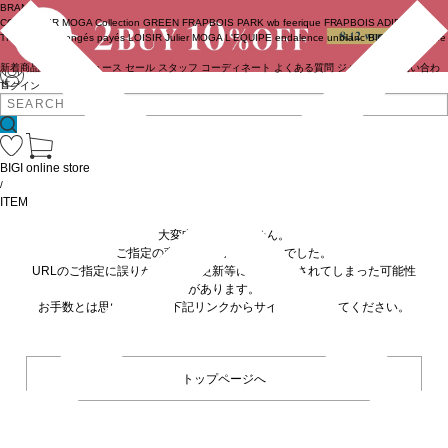
BRAND
COUTURIER
MOGA Collection
GREEN
FRAPBOIS PARK
wb
feerique
FRAPBOIS
ADIEU
TRISTESSE
congés payés
LOISIR
Julier
MOGA
L'EQUIPE
endalence
unbilanc
BIGI online store
新着商品
(ライブ)
ニュース
セール
スタッフ
コーディネート
よくある質問
ジャーナル
お問い合わ
せ
ログイン
BIGI online store
/
ITEM
大変申し訳ありません。
ご指定の商品が見つかりませんでした。
URLのご指定に誤りがあるか、更新等に伴い削除されてしまった可能性
があります。
お手数とは思いますが、下記リンクからサイトへ移動してください。
トップページへ