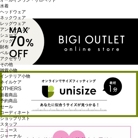
オールインワン・サロペット
水着
ヘッドウェア
ネックウェア
レッグウェア
アンダーウェア
シューズ
バッグ
財布
ベルト
アクセサリ
その他
雑貨小物
インテリア小物
ネイルケア
OTHERS
新着商品
予約商品
セール
コーディネート
ショップリスト
スタッフ
ニュース
ジャーナル