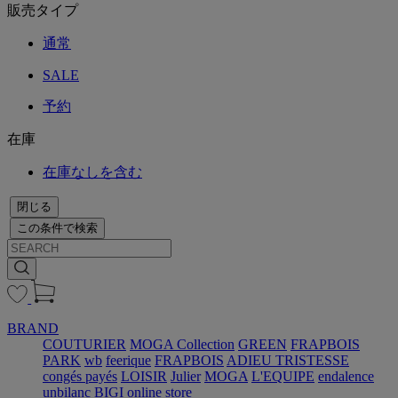
販売タイプ
通常
SALE
予約
在庫
在庫なしを含む
閉じる
この条件で検索
BRAND
COUTURIER
MOGA Collection
GREEN
FRAPBOIS
PARK
wb
feerique
FRAPBOIS
ADIEU TRISTESSE
congés payés
LOISIR
Julier
MOGA
L'EQUIPE
endalence
unbilanc
BIGI online store