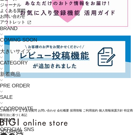
ジャーナル
よくある質問
お問い合わせ
アウトレット
BRAND
COMING SOON
大きいサイズ
CATEGORY
新着商品
PRE ORDER
SALE
COORDINATE
ご利用ガイド
よくある質問
お問い合わせ
会社概要
採用情報
ご利用規約
個人情報保護方針
特定商
取引法に基づく表記
NEWS
OFFICIAL SNS
JOURNAL