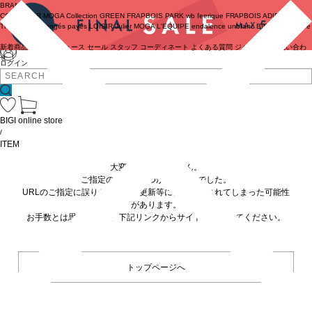
BRAND
COUTURIER
MOGA Collection
GREEN
FRAPBOIS PARK
wb
feerique
FRAPBOIS
ADIEU
TRISTESSE
congés payés
LOISIR
Julier
MOGA
L'EQUIPE
endalence
unbilanc
BIGI online store
新着商品
(ライブ)
ニュース
セール
スタッフ
コーディネート
よくある質問
ジャーナル
お問い合わ
せ
ログイン
BIGI online store
/
ITEM
大変申し訳ありません。
ご指定の商品が見つかりませんでした。
URLのご指定に誤りがあるか、更新等に伴い削除されてしまった可能性
があります。
お手数とは思いますが、下記リンクからサイトへ移動してください。
トップページへ