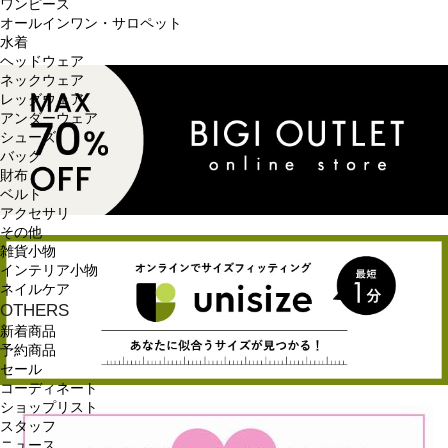
ワンピース
オールインワン・サロペット
水着
ヘッドウェア
ネックウェア
レッグウェア
アンダーウェア
シューズ
バッグ
財布
ベルト
アクセサリ
その他
雑貨小物
インテリア小物
ネイルケア
OTHERS
新着商品
予約商品
セール
コーディネート
ショップリスト
スタッフ
ニュース