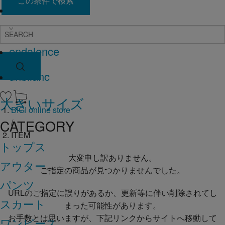
この条件で検索
L'EQUIPE
endalence
unbilanc
大きいサイズ
BIGI online store
CATEGORY
/
ITEM
トップス
大変申し訳ありません。
アウター
ご指定の商品が見つかりませんでした。
パンツ
URLのご指定に誤りがあるか、更新等に伴い削除されてし
スカート
まった可能性があります。
お手数とは思いますが、下記リンクからサイトへ移動して
ワンピース