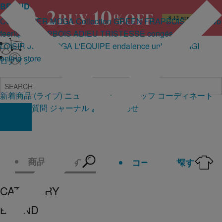
BRAND
COUTURIER
MOGA Collection
GREEN
FRAPBOIS PARK
wb
feerique
FRAPBOIS
ADIEU TRISTESSE
congés payés
LOISIR
Julier
MOGA
L'EQUIPE
endalence
unbilanc
BIGI
online store
ログイン
新着商品
(ライブ)
ニュース
セール
スタッフ
コーディネート
よくある質問
ジャーナル
お問い合わせ
商品から探す
コーデから探す
CATEGORY
BRAND