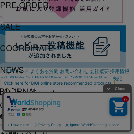
PRE ORDER
SALE
COORDINATE
NEWS
ご利用ガイド
よくある質問
お問い合わせ
会社概要
採用情報
ご利用規約
個人情報保護方針
特定商取引法に基づく表記
JOURNAL
OFFICIAL SNS
よくある質問
Copyright (C) BIGI. Co.,Ltd. All Rights Reserved.