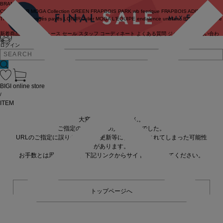
BRAND
COUTURIER
MOGA Collection
GREEN
FRAPBOIS PARK
wb
feerique
FRAPBOIS
ADIEU
TRISTESSE
congés payés
LOISIR
Julier
MOGA
L'EQUIPE
endalence
unbilanc
BIGI online store
新着商品
(ライブ)
ニュース
セール
スタッフ
コーディネート
よくある質問
ジャーナル
お問い合わ
せ
ログイン
BIGI online store
/
ITEM
大変申し訳ありません。
ご指定の商品が見つかりませんでした。
URLのご指定に誤りがあるか、更新等に伴い削除されてしまった可能性
があります。
お手数とは思いますが、下記リンクからサイトへ移動してください。
トップページへ