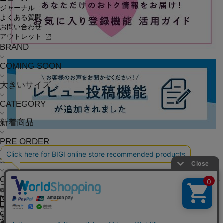
ジャーナル
よくある質問
お問い合わせ
アウトレット
BRAND
COMING SOON
大きいサイズ
CATEGORY
新着商品
PRE ORDER
SALE
COORDINATE
ご利用ガイド
よくある質問
お問い合わせ
会社概要
採用情報
ご利用規約
個人情報保護方針
特定商
取引法に基づく表記
NEWS
OFFICIAL SNS
JOURNAL