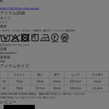
着。
ADIEU TRISTESSE official website
アイテム詳細
タイプ
パンツ
素材
＜キナリ・インディゴブルー＞綿83％, 麻17% ＜ベージュ＞綿100%
お手入れについてはこちら
品番
B0154AFP017
原産国
中国
アイテムサイズ
ウエスト
股上
股下
ヒップ
すそ周り
38
72cm
33cm
63cm
105.5cm
41cm
40
75cm
33.7cm
68cm
108.5cm
42.4cm
※BIGI ONLINE STOREの商品は、独自の採寸方法により採寸をしております。
※採寸方法については
サイズガイド
をご覧ください。
レビュー
レビューを投稿する