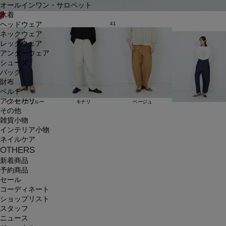
オールインワン・サロペット
水着
ヘッドウェア
41
ネックウェア
レッグウェア
アンダーウェア
シューズ
バッグ
財布
ベルト
アクセサリ
インディゴブルー
キナリ
ベージュ
その他
雑貨小物
インテリア小物
ネイルケア
OTHERS
新着商品
予約商品
セール
コーディネート
ショップリスト
スタッフ
ニュース