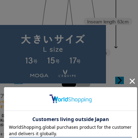
Inseam length
63cm
Hem width
20.5cm
38
40
アイテム説明
バレルシルエットのパンツはデニムのチノ素材の展開。素材によってコーディネートの幅が広がり
ます。
【素材】
風合い豊かなコットンと、ヨコ糸に吸湿、放湿性に優れたリネンをブレンドすることにより、清涼
感を持たせた綿麻デニム素材と、高密度のチノクロスを使用。
キナリ・インディゴブルー：デニム