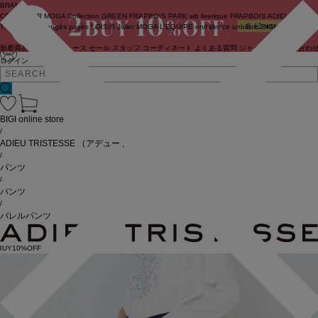
BRAND
COUTURIER
MOGA Collection
GREEN
FRAPBOIS PARK
wb
feerique
FRAPBOIS
ADIEU
TRISTESSE
congés payés
LOISIR
Julier
MOGA
L'EQUIPE
endalence
unbilanc
BIGI online store
新着商品
(ライブ)
ニュース
セール
スタッフ
コーディネート
よくある質問
ジャーナル
お問い合わ
ログイン
BIGI online store
/
ADIEU TRISTESSE
（アデュートリステス）
/
パンツ
/
パンツ
/
バレルパンツ
BUY10%OFF