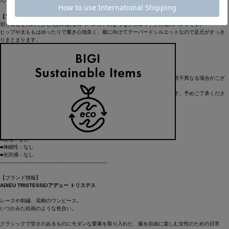
ベージュ：チノ
【アイテム】
切り替えを入れて少し丸みのある樽（バレル）のようなシルエットが特徴のパンツです。
ヒップや太ももはゆったりで履き心地良く、裾に向けてテーパードシルエットなので足元がすっき
りまとまります。
フロントをタックインしていただくとスタイル良く着こなせます。
※画像の商品はサンプルです。実際の商品とは仕様・加工・サイズ・素材が若干異なる場合がござ
います。
※画像の商品は光の照射や角度により、実物と色味が異なる場合がございます。予めご了承くださ
い。
----------------------------------------------------------------------
■洗濯：手洗い〇
■透け感：なし
■裏地：なし
■伸縮性：なし
■光沢感：なし
----------------------------------------------------------------------
【ブランド情報】
ADIEU TRISTESSE/アデュー トリステス
レースや刺繍、花柄のワンピース。
いつかみた絵画のような色合い。
クラシックで甘さのあるものにモダンな要素を取り入れた、服を自由に楽しむ女性のための日常