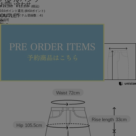
お問い合わせ
¥
24,200
¥
12,100
(税込)
110ポイント還元 (BIGIポイント)
OUTLET
お気に入りアイテム登録数：
41
返品可
SALE
返品について
カラー・サイズを選択する
158cm 51kgRecommended
38
Find out more on your body type
Waist
72cm
Rise length
33cm
Hip
105.5cm