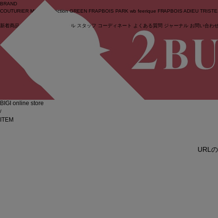
BRAND
COUTURIER
MOGA Collection
GREEN
FRAPBOIS PARK
wb
feerique
FRAPBOIS
ADIEU TRIST
新着商品
(ライブ)
ニュース
セール
スタッフ
コーディネート
よくある質問
ジャーナル
お問い合わ
ログイン
BIGI online store
/
ITEM
URL