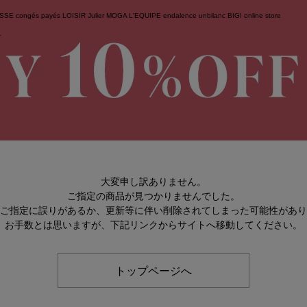
ESSE
congés payés
LOISIR
Julier
MOGA
L'EQUIPE
endalence
unbilanc
BIGI online store
せ
大変申し訳ありません。
ご指定の商品が見つかりませんでした。
のご指定に誤りがあるか、更新等に伴い削除されてしまった可能性があ
お手数とは思いますが、下記リンクからサイトへ移動してください。
トップページへ