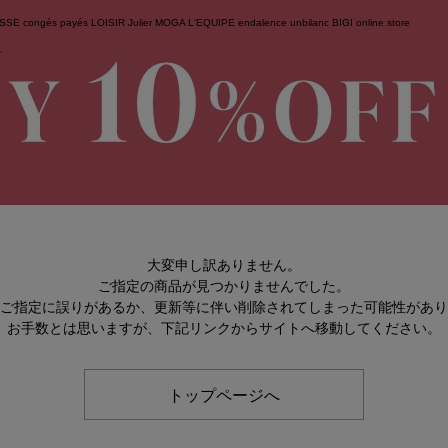
ESSE
congés payés
LOISIR
Julier
MOGA
L'EQUIPE
endalence
unbilanc
BIGI online store
せ
大変申し訳ありません。
ご指定の商品が見つかりませんでした。
のご指定に誤りがあるか、更新等に伴い削除されてしまった可能性があ
お手数とは思いますが、下記リンクからサイトへ移動してください。
トップページへ