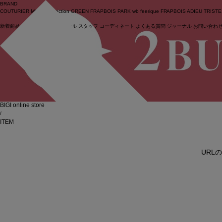
BRAND
COUTURIER
MOGA Collection
GREEN
FRAPBOIS PARK
wb
feerique
FRAPBOIS
ADIEU TRIST
新着商品
(ライブ)
ニュース
セール
スタッフ
コーディネート
よくある質問
ジャーナル
お問い合わ
ログイン
BIGI online store
/
ITEM
URL