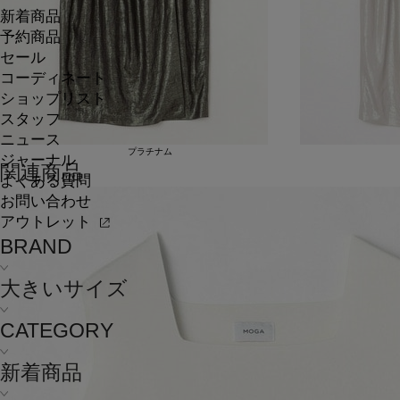
新着商品
予約商品
セール
コーディネート
ショップリスト
スタッフ
ニュース
プラチナム
ジャーナル
関連商品
よくある質問
お問い合わせ
アウトレット
BRAND
大きいサイズ
CATEGORY
新着商品