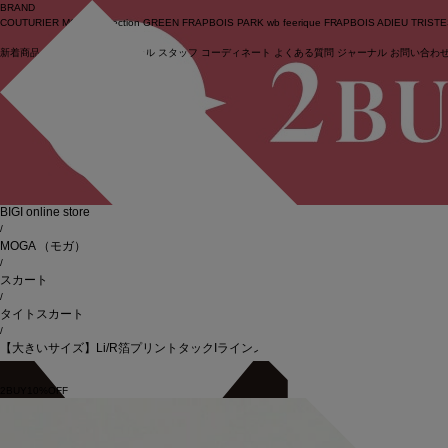
BRAND
COUTURIER
MOGA Collection
GREEN
FRAPBOIS PARK
wb
feerique
FRAPBOIS
ADIEU TRIST
新着商品
(ライブ)
ニュース
セール
スタッフ
コーディネート
よくある質問
ジャーナル
お問い合わ
ログイン
BIGI online store
/
MOGA
（モガ）
/
スカート
/
タイトスカート
/
【大きいサイズ】Li/R箔プリントタックIラインスカート
2BUY10%OFF