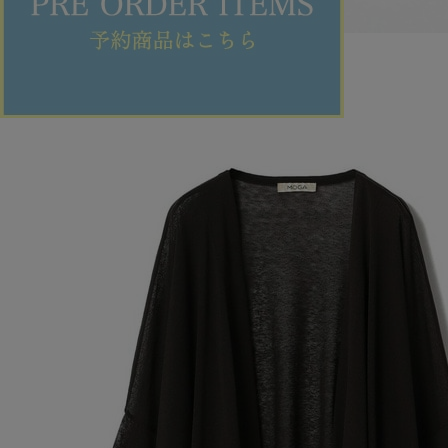
MOGA
ニット
(にっと)
/
¥9,900