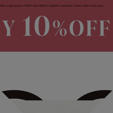
ESSE
congés payés
LOISIR
Julier
MOGA
L'EQUIPE
endalence
unbilanc
BIGI online store
せ