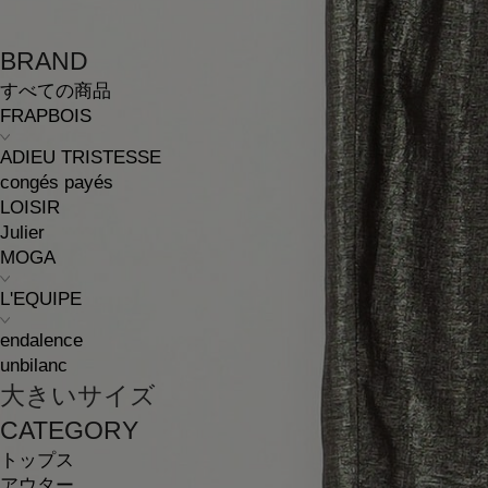
BRAND
すべての商品
FRAPBOIS
ADIEU TRISTESSE
congés payés
LOISIR
Julier
MOGA
L'EQUIPE
endalence
unbilanc
大きいサイズ
CATEGORY
トップス
アウター