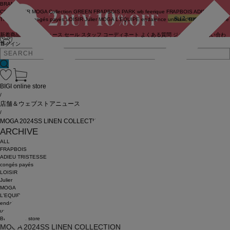
BRAND
COUTURIER
MOGA Collection
GREEN
FRAPBOIS PARK
wb
feerique
FRAPBOIS
ADIEU
TRISTESSE
congés payés
LOISIR
Julier
MOGA
L'EQUIPE
endalence
unbilanc
BIGI online store
新着商品
(ライブ)
ニュース
セール
スタッフ
コーディネート
よくある質問
ジャーナル
お問い合わ
せ
ログイン
BIGI online store
/
店舗＆ウェブストアニュース
/
MOGA 2024SS LINEN COLLECTION
ARCHIVE
ALL
FRAPBOIS
ADIEU TRISTESSE
congés payés
LOISIR
Julier
MOGA
L'EQUIPE
endalence
unbilanc
BIGI online store
MOGA 2024SS LINEN COLLECTION