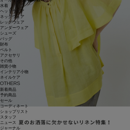
オールインワン・サロペット
水着
ヘッドウェア
ネックウェア
レッグウェア
アンダーウェア
シューズ
バッグ
財布
ベルト
アクセサリ
その他
雑貨小物
インテリア小物
ネイルケア
OTHERS
新着商品
予約商品
セール
コーディネート
ショップリスト
スタッフ
ニュース
ジャーナル