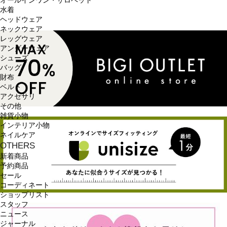
オールインワン・サロペット
水着
ヘッドウェア
ネックウェア
レッグウェア
アンダーウェア
シューズ
バッグ
財布
ベルト
アクセサリ
その他
雑貨小物
インテリア小物
ネイルケア
OTHERS
新着商品
予約商品
セール
コーディネート
ショップリスト
スタッフ
ニュース
ジャーナル