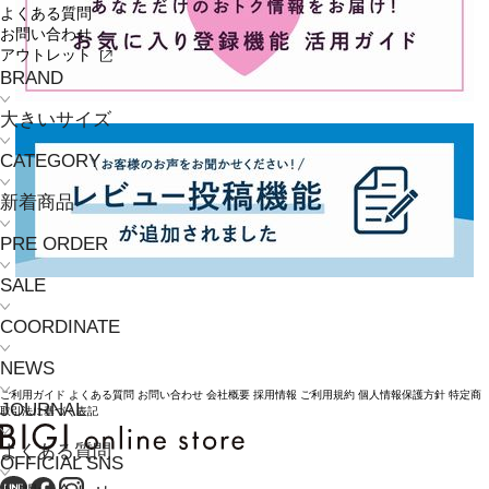
よくある質問
お問い合わせ
アウトレット
BRAND
大きいサイズ
CATEGORY
新着商品
PRE ORDER
SALE
COORDINATE
NEWS
ご利用ガイド
よくある質問
お問い合わせ
会社概要
採用情報
ご利用規約
個人情報保護方針
特定商
JOURNAL
取引法に基づく表記
よくある質問
OFFICIAL SNS