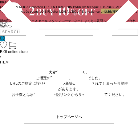
BRAND
COUTURIER
MOGA Collection
GREEN
FRAPBOIS PARK
wb
feerique
FRAPBOIS
ADIEU
TRISTESSE
congés payés
LOISIR
Julier
MOGA
L'EQUIPE
endalence
unbilanc
BIGI online store
新着商品
(ライブ)
ニュース
セール
スタッフ
コーディネート
よくある質問
ジャーナル
お問い合わ
せ
ログイン
BIGI online store
/
ITEM
大変申し訳ありません。
ご指定の商品が見つかりませんでした。
URLのご指定に誤りがあるか、更新等に伴い削除されてしまった可能性
があります。
お手数とは思いますが、下記リンクからサイトへ移動してください。
トップページへ