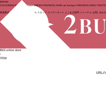
BRAND
COUTURIER
MOGA Collection
GREEN
FRAPBOIS PARK
wb
feerique
FRAPBOIS
ADIEU TRIST
新着商品
(ライブ)
ニュース
セール
スタッフ
コーディネート
よくある質問
ジャーナル
お問い合わ
ログイン
BIGI online store
/
ITEM
URL