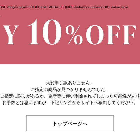
ESSE
congés payés
LOISIR
Julier
MOGA
L'EQUIPE
endalence
unbilanc
BIGI online store
せ
大変申し訳ありません。
ご指定の商品が見つかりませんでした。
のご指定に誤りがあるか、更新等に伴い削除されてしまった可能性があ
お手数とは思いますが、下記リンクからサイトへ移動してください。
トップページへ