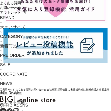
よくある質問
お問い合わせ
アウトレット
BRAND
大きいサイズ
CATEGORY
新着商品
PRE ORDER
SALE
COORDINATE
NEWS
ご利用ガイド
よくある質問
お問い合わせ
会社概要
採用情報
ご利用規約
個人情報保護方針
特定商
JOURNAL
取引法に基づく表記
よくある質問
OFFICIAL SNS