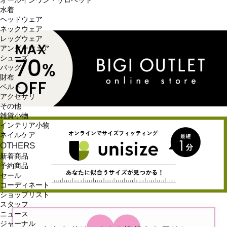
オールインワン・サロペット
水着
ヘッドウェア
ネックウェア
レッグウェア
アンダーウェア
シューズ
バッグ
財布
ベルト
アクセサリ
その他
雑貨小物
インテリア小物
ネイルケア
OTHERS
新着商品
予約商品
セール
コーディネート
ショップリスト
スタッフ
ニュース
ジャーナル