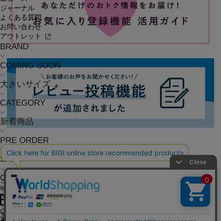
ジャーナル
よくある質問
お問い合わせ
アウトレット
BRAND
COMING SOON
大きいサイズ
CATEGORY
新着商品
PRE ORDER
SALE
COORDINATE
ご利用ガイド
よくある質問
お問い合わせ
会社概要
採用情報
ご利用規約
個人情報保護方針
特定商
取引法に基づく表記
NEWS
OFFICIAL SNS
JOURNAL