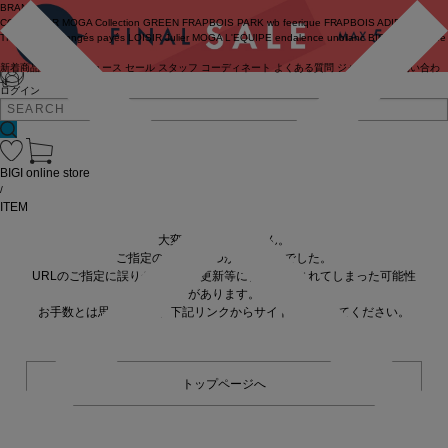
BRAND
COUTURIER
MOGA Collection
GREEN
FRAPBOIS PARK
wb
feerique
FRAPBOIS
ADIEU
TRISTESSE
congés payés
LOISIR
Julier
MOGA
L'EQUIPE
endalence
unbilanc
BIGI online store
新着商品
(ライブ)
ニュース
セール
スタッフ
コーディネート
よくある質問
ジャーナル
お問い合わ
せ
ログイン
BIGI online store
/
ITEM
大変申し訳ありません。
ご指定の商品が見つかりませんでした。
URLのご指定に誤りがあるか、更新等に伴い削除されてしまった可能性
があります。
お手数とは思いますが、下記リンクからサイトへ移動してください。
トップページへ