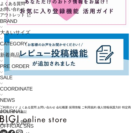
よくある質問
お問い合わせ
アウトレット
BRAND
大きいサイズ
CATEGORY
新着商品
PRE ORDER
SALE
COORDINATE
NEWS
ご利用ガイド
よくある質問
お問い合わせ
会社概要
採用情報
ご利用規約
個人情報保護方針
特定商
JOURNAL
取引法に基づく表記
よくある質問
OFFICIAL SNS