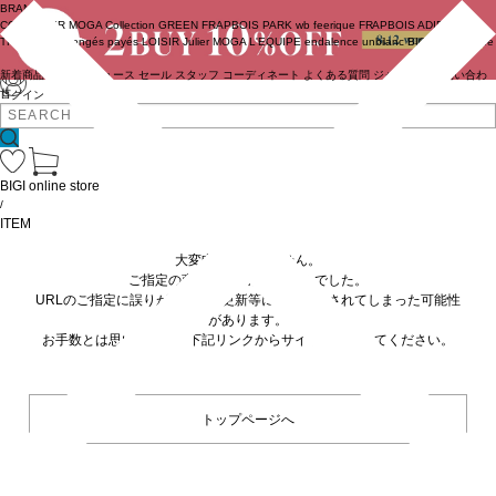
BRAND
COUTURIER
MOGA Collection
GREEN
FRAPBOIS PARK
wb
feerique
FRAPBOIS
ADIEU
TRISTESSE
congés payés
LOISIR
Julier
MOGA
L'EQUIPE
endalence
unbilanc
BIGI online store
新着商品
(ライブ)
ニュース
セール
スタッフ
コーディネート
よくある質問
ジャーナル
お問い合わ
せ
ログイン
BIGI online store
/
ITEM
大変申し訳ありません。
ご指定の商品が見つかりませんでした。
URLのご指定に誤りがあるか、更新等に伴い削除されてしまった可能性
があります。
お手数とは思いますが、下記リンクからサイトへ移動してください。
トップページへ