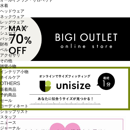
オールインワン・サロペット
水着
ヘッドウェア
ネックウェア
レッグウェア
アンダーウェア
シューズ
バッグ
財布
ベルト
アクセサリ
その他
雑貨小物
インテリア小物
ネイルケア
OTHERS
新着商品
予約商品
セール
コーディネート
ショップリスト
スタッフ
ニュース
ジャーナル