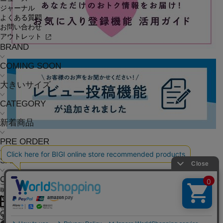
ジャーナル
よくある質問
お問い合わせ
アウトレット
BRAND
COMING SOON
大きいサイズ
CATEGORY
新着商品
PRE ORDER
SALE
COORDINATE
ご利用ガイド
よくある質問
お問い合わせ
会社概要
採用情報
ご利用規約
個人情報保護方針
特定商
取引法に基づく表記
NEWS
OFFICIAL SNS
JOURNAL