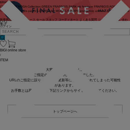
BRAND
COUTURIER
MOGA Collection
GREEN
FRAPBOIS PARK
wb
feerique
FRAPBOIS
ADIEU
TRISTESSE
congés payés
LOISIR
Julier
MOGA
L'EQUIPE
endalence
unbilanc
BIGI online store
新着商品
(ライブ)
ニュース
セール
スタッフ
コーディネート
よくある質問
ジャーナル
お問い合わ
せ
ログイン
BIGI online store
/
ITEM
大変申し訳ありません。
ご指定の商品が見つかりませんでした。
URLのご指定に誤りがあるか、更新等に伴い削除されてしまった可能性
があります。
お手数とは思いますが、下記リンクからサイトへ移動してください。
トップページへ