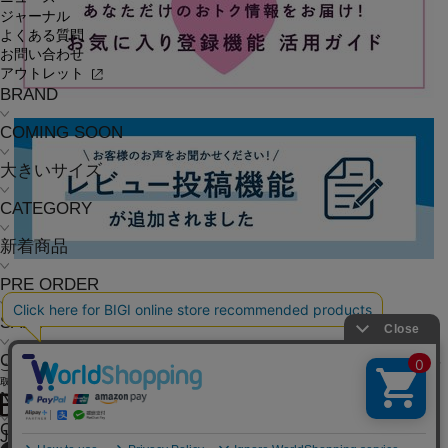
ジャーナル
よくある質問
お問い合わせ
アウトレット
BRAND
COMING SOON
大きいサイズ
CATEGORY
新着商品
PRE ORDER
SALE
COORDINATE
ご利用ガイド
よくある質問
お問い合わせ
会社概要
採用情報
ご利用規約
個人情報保護方針
特定商
取引法に基づく表記
NEWS
OFFICIAL SNS
JOURNAL