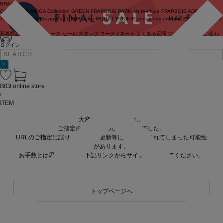
BRAND
COUTURIER
MOGA Collection
GREEN
FRAPBOIS PARK
wb
feerique
FRAPBOIS
ADIEU
TRISTESSE
congés payés
LOISIR
Julier
MOGA
L'EQUIPE
endalence
unbilanc
BIGI online store
新着商品
(ライブ)
ニュース
セール
スタッフ
コーディネート
よくある質問
ジャーナル
お問い合わ
せ
ログイン
BIGI online store
/
ITEM
大変申し訳ありません。
ご指定の商品が見つかりませんでした。
URLのご指定に誤りがあるか、更新等に伴い削除されてしまった可能性
があります。
お手数とは思いますが、下記リンクからサイトへ移動してください。
トップページへ