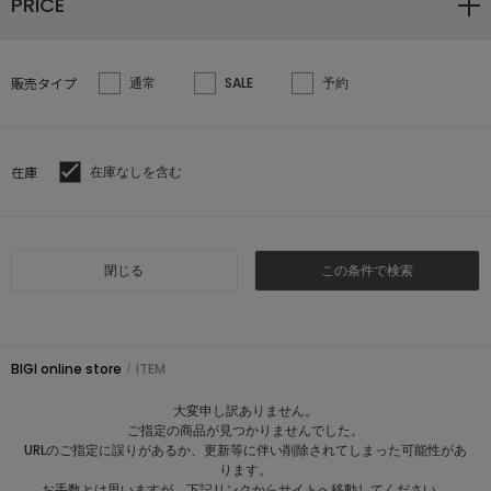
PRICE
SALE
販売タイプ
通常
SALE
予約
COORDINATE
在庫
在庫なしを含む
NEWS
JOURNAL
閉じる
この条件で検索
よくある質問
BIGI online store
ITEM
/
お問い合わせ
大変申し訳ありません。
ご指定の商品が見つかりませんでした。
URLのご指定に誤りがあるか、更新等に伴い削除されてしまった可能性があ
ります。
OUTLET
お手数とは思いますが、下記リンクからサイトへ移動してください。