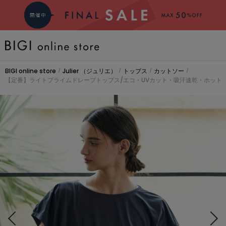
BRAND
BIGI online store
Julier
（ジュリエ）
トップス
カットソー
/
/
/
/
【定番】ライトプライムドレープトップス/エコ・UVカット・吸汗速乾・ホット
COMING SOON
大きいサイズ
CATEGORY
新着商品
PRE ORDER