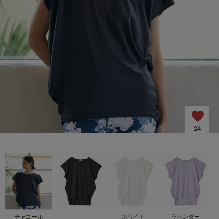
SALE
COORDINATE
NEWS
JOURNAL
24
よくある質問
お問い合わせ
OUTLET
チャコール
ホワイト
ラベンダー