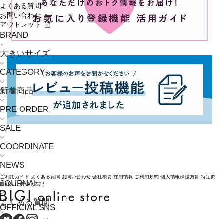
よくある質問
お問い合わせ
アウトレット
BRAND
大きいサイズ
CATEGORY
新着商品
PRE ORDER
SALE
COORDINATE
NEWS
ご利用ガイド
よくある質問
お問い合わせ
会社概要
採用情報
ご利用規約
個人情報保護方針
特定商
JOURNAL
取引法に基づく表記
よくある質問
OFFICIAL SNS