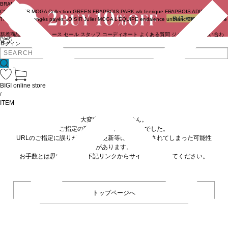
BRAND
COUTURIER
MOGA Collection
GREEN
FRAPBOIS PARK
wb
feerique
FRAPBOIS
ADIEU
TRISTESSE
congés payés
LOISIR
Julier
MOGA
L'EQUIPE
endalence
unbilanc
BIGI online store
新着商品
(ライブ)
ニュース
セール
スタッフ
コーディネート
よくある質問
ジャーナル
お問い合わ
せ
ログイン
BIGI online store
/
ITEM
大変申し訳ありません。
ご指定の商品が見つかりませんでした。
URLのご指定に誤りがあるか、更新等に伴い削除されてしまった可能性
があります。
お手数とは思いますが、下記リンクからサイトへ移動してください。
トップページへ