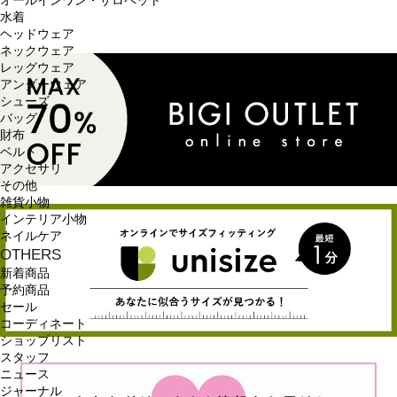
オールインワン・サロペット
水着
ヘッドウェア
ネックウェア
レッグウェア
アンダーウェア
シューズ
バッグ
財布
ベルト
アクセサリ
その他
雑貨小物
インテリア小物
ネイルケア
OTHERS
新着商品
予約商品
セール
コーディネート
ショップリスト
スタッフ
ニュース
ジャーナル