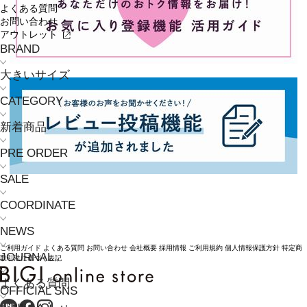
よくある質問
お問い合わせ
アウトレット
BRAND
大きいサイズ
CATEGORY
新着商品
PRE ORDER
SALE
COORDINATE
NEWS
ご利用ガイド
よくある質問
お問い合わせ
会社概要
採用情報
ご利用規約
個人情報保護方針
特定商
JOURNAL
取引法に基づく表記
よくある質問
OFFICIAL SNS