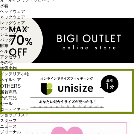
オールインワン・サロペット
水着
ヘッドウェア
ネックウェア
レッグウェア
アンダーウェア
シューズ
バッグ
財布
ベルト
アクセサリ
その他
雑貨小物
インテリア小物
ネイルケア
OTHERS
新着商品
予約商品
セール
コーディネート
ショップリスト
スタッフ
ニュース
ジャーナル