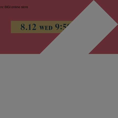
anc
BIGI online store