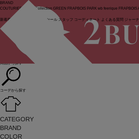
BRAND
COUTURIER
MOGA Collection
GREEN
FRAPBOIS PARK
wb
feerique
FRAPBOIS
新着商品
(ライブ)
ニュース
セール
スタッフ
コーディネート
よくある質問
ジャー
ログイン
商品から探す
コーデから探す
CATEGORY
BRAND
COLOR