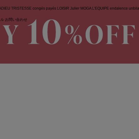
ADIEU TRISTESSE
congés payés
LOISIR
Julier
MOGA
L'EQUIPE
endalence
unbil
ナル
お問い合わせ