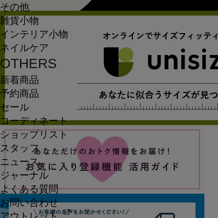
その他
雑貨小物
インテリア小物
ネイルケア
OTHERS
新着商品
予約商品
セール
コーディネート
ショップリスト
スタッフ
ニュース
ジャーナル
よくある質問
お問い合わせ
アウトレット