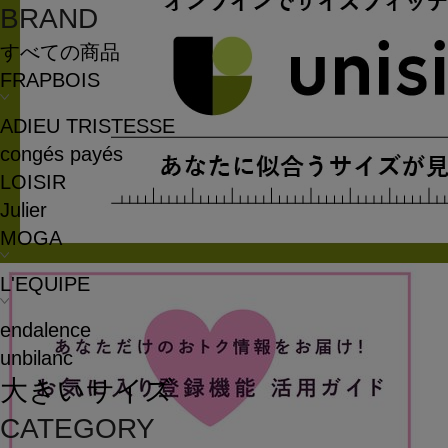
BRAND
すべての商品
FRAPBOIS
ADIEU TRISTESSE
congés payés
LOISIR
Julier
MOGA
L'EQUIPE
endalence
unbilanc
大きいサイズ
CATEGORY