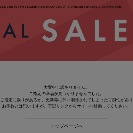
ESSE
congés payés
LOISIR
Julier
MOGA
L'EQUIPE
endalence
unbilanc
BIGI online store
せ
大変申し訳ありません。
ご指定の商品が見つかりませんでした。
のご指定に誤りがあるか、更新等に伴い削除されてしまった可能性があ
お手数とは思いますが、下記リンクからサイトへ移動してください。
トップページへ