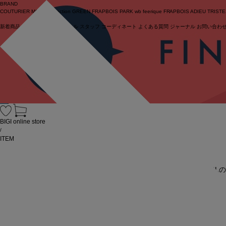
BRAND
COUTURIER
MOGA Collection
GREEN
FRAPBOIS PARK
wb
feerique
FRAPBOIS
ADIEU TRIST
新着商品
(ライブ)
ニュース
セール
スタッフ
コーディネート
よくある質問
ジャーナル
お問い合わ
ログイン
BIGI online store
/
ITEM
URL