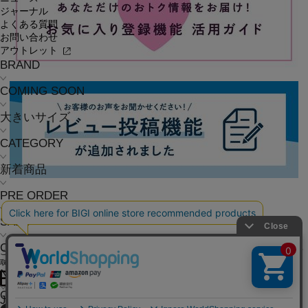
ジャーナル
よくある質問
お問い合わせ
アウトレット
BRAND
COMING SOON
大きいサイズ
CATEGORY
新着商品
PRE ORDER
SALE
COORDINATE
ご利用ガイド
よくある質問
お問い合わせ
会社概要
採用情報
ご利用規約
個人情報保護方針
特定商
取引法に基づく表記
NEWS
OFFICIAL SNS
JOURNAL