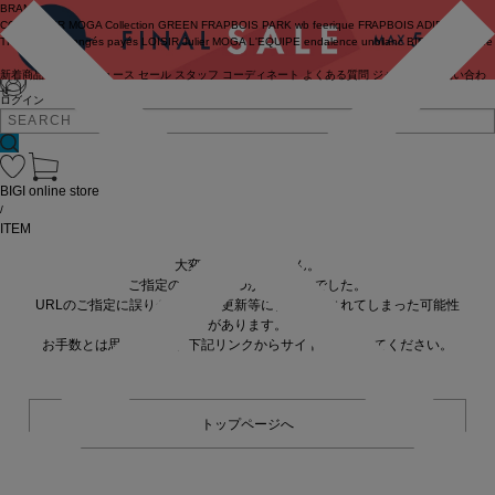
BRAND
COUTURIER
MOGA Collection
GREEN
FRAPBOIS PARK
wb
feerique
FRAPBOIS
ADIEU
TRISTESSE
congés payés
LOISIR
Julier
MOGA
L'EQUIPE
endalence
unbilanc
BIGI online store
新着商品
(ライブ)
ニュース
セール
スタッフ
コーディネート
よくある質問
ジャーナル
お問い合わ
せ
ログイン
BIGI online store
/
ITEM
大変申し訳ありません。
ご指定の商品が見つかりませんでした。
URLのご指定に誤りがあるか、更新等に伴い削除されてしまった可能性
があります。
お手数とは思いますが、下記リンクからサイトへ移動してください。
トップページへ