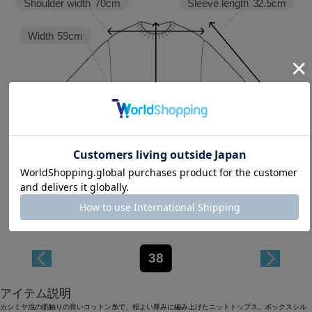
Sleeve length
32.5cm
Shoulder width
70cm
Width
59cm
Length
68cm
38
アイテム説明
カシミヤ混の肌触りの良いコットン糸で、程よい厚みに編み上げたニットトップス。ボックスシル