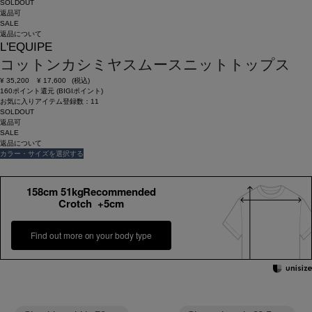
SOLDOUT
返品可
SALE
返品について
L'EQUIPE
コットンカシミヤスムースニットトップス
¥
35,200
¥
17,600
(税込)
160ポイント還元 (BIGIポイント)
お気に入りアイテム登録数：
11
SOLDOUT
返品可
SALE
返品について
カラー・サイズを選択する
158cm 51kgRecommended
Crotch +5cm
Find out more on your body type