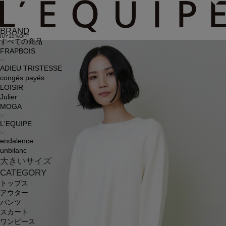
BRAND
BUY10%OFF
すべての商品
FRAPBOIS
ADIEU TRISTESSE
congés payés
LOISIR
Julier
MOGA
L'EQUIPE
endalence
unbilanc
大きいサイズ
CATEGORY
トップス
アウター
パンツ
スカート
ワンピース