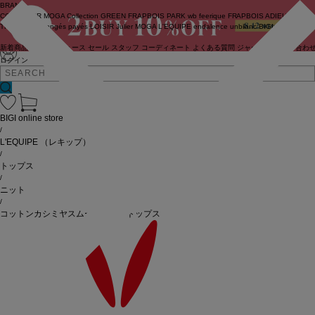
BRAND
COUTURIER
MOGA Collection
GREEN
FRAPBOIS PARK
wb
feerique
FRAPBOIS
ADIEU
TRISTESSE
congés payés
LOISIR
Julier
MOGA
L'EQUIPE
endalence
unbilanc
BIGI online store
新着商品
(ライブ)
ニュース
セール
スタッフ
コーディネート
よくある質問
ジャーナル
お問い合わ
ログイン
BIGI online store
/
L'EQUIPE
（レキップ）
/
トップス
/
ニット
/
コットンカシミヤスムースニットトップス