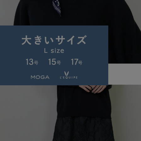
L'EQUIPE
スカーフ
(すかーふ)
/
¥8,470