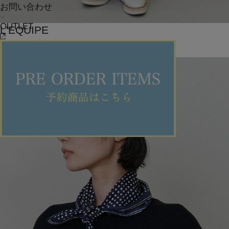
お問い合わせ
OUTLET
L'EQUIPE
パンツ
(ぱんつ)
/
¥16,500