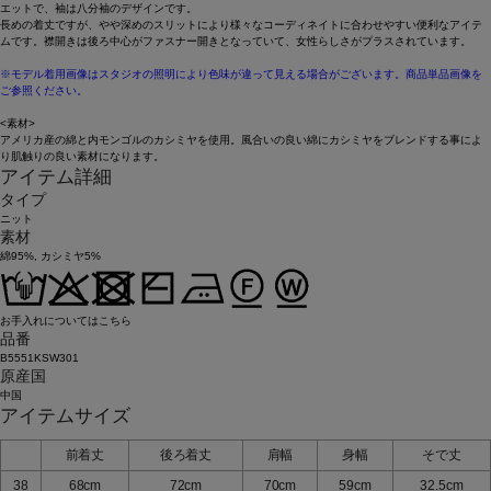
エットで、袖は八分袖のデザインです。
長めの着丈ですが、やや深めのスリットにより様々なコーディネイトに合わせやすい便利なアイテ
ムです。襟開きは後ろ中心がファスナー開きとなっていて、女性らしさがプラスされています。
※モデル着用画像はスタジオの照明により色味が違って見える場合がございます。商品単品画像を
ご参照ください。
<素材>
アメリカ産の綿と内モンゴルのカシミヤを使用。風合いの良い綿にカシミヤをブレンドする事によ
り肌触りの良い素材になります。
アイテム詳細
タイプ
ニット
素材
綿95%, カシミヤ5%
お手入れについてはこちら
品番
B5551KSW301
原産国
中国
アイテムサイズ
前着丈
後ろ着丈
肩幅
身幅
そで丈
38
68cm
72cm
70cm
59cm
32.5cm