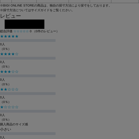
※BIGI ONLINE STOREの商品は、独自の採寸方法により採寸をしております。
※採寸方法については
サイズガイド
をご覧ください。
レビュー
レビューを投稿する
総合評価
☆☆☆☆☆
0
（0件のレビュー）
★★★★★
0人
（0％）
★★★★☆
0人
（0％）
★★★☆☆
0人
（0％）
★★☆☆☆
0人
（0％）
★☆☆☆☆
0人
（0％）
購入商品のサイズ感
小さい
0人