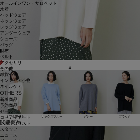
オールインワン・サロペット
水着
ヘッドウェア
ネックウェア
レッグウェア
アンダーウェア
シューズ
バッグ
財布
ベルト
アクセサリ
11
その他
雑貨小物
インテリア小物
ネイルケア
OTHERS
新着商品
予約商品
セール
オフホワイト
サックスブルー
グレー
ブラック
コーディネート
関連商品
ショップリスト
スタッフ
ニュース