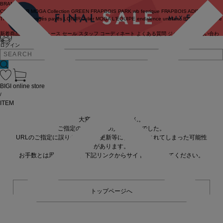
BRAND
COUTURIER
MOGA Collection
GREEN
FRAPBOIS PARK
wb
feerique
FRAPBOIS
ADIEU
TRISTESSE
congés payés
LOISIR
Julier
MOGA
L'EQUIPE
endalence
unbilanc
BIGI online store
新着商品
(ライブ)
ニュース
セール
スタッフ
コーディネート
よくある質問
ジャーナル
お問い合わ
せ
ログイン
BIGI online store
/
ITEM
大変申し訳ありません。
ご指定の商品が見つかりませんでした。
URLのご指定に誤りがあるか、更新等に伴い削除されてしまった可能性
があります。
お手数とは思いますが、下記リンクからサイトへ移動してください。
トップページへ