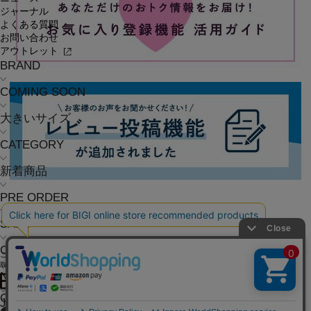
ジャーナル
よくある質問
お問い合わせ
アウトレット
BRAND
COMING SOON
大きいサイズ
CATEGORY
新着商品
PRE ORDER
SALE
COORDINATE
ご利用ガイド
よくある質問
お問い合わせ
会社概要
採用情報
ご利用規約
個人情報保護方針
特定商
取引法に基づく表記
NEWS
OFFICIAL SNS
JOURNAL