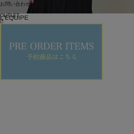
お問い合わせ
OUTLET
L'EQUIPE
Tシャツ
(てぃーしゃつ)
/
¥12,320