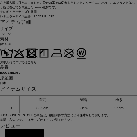
さを最大限に引き出しました。染色加工では従来よりもストレッチ性にこだわり、エレガントなハ
リ感と着心地を両立したJersey素材です。
※レギュラーサイズも展開中
レギュラーサイズ品番：B5553JBL035
アイテム詳細
タイプ
Tシャツ
素材
綿100%
お手入れについてはこちら
品番
B5557JBL035
原産国
日本
アイテムサイズ
着丈
身幅
ゆき
13
68.5cm
63cm
34cm
※BIGI ONLINE STOREの商品は、独自の採寸方法により採寸をしております。
※採寸方法については
サイズガイド
をご覧ください。
レビュー
レビューを投稿する