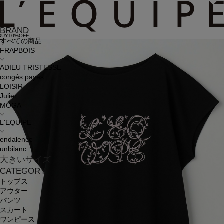
BRAND
BUY10%OFF
すべての商品
FRAPBOIS
ADIEU TRISTESSE
congés payés
LOISIR
Julier
MOGA
L'EQUIPE
endalence
unbilanc
大きいサイズ
CATEGORY
トップス
アウター
パンツ
スカート
ワンピース