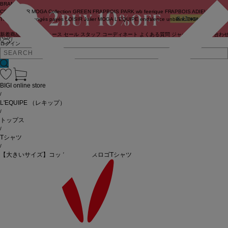
BRAND
COUTURIER
MOGA Collection
GREEN
FRAPBOIS PARK
wb
feerique
FRAPBOIS
ADIEU
TRISTESSE
congés payés
LOISIR
Julier
MOGA
L'EQUIPE
endalence
unbilanc
BIGI online store
新着商品
(ライブ)
ニュース
セール
スタッフ
コーディネート
よくある質問
ジャーナル
お問い合わ
ログイン
BIGI online store
/
L'EQUIPE
（レキップ）
/
トップス
/
Tシャツ
/
【大きいサイズ】コットンスムースロゴTシャツ