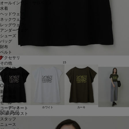
オールインワン・サロペット
水着
ヘッドウェア
ネックウェア
レッグウェア
アンダーウェア
シューズ
バッグ
財布
ベルト
アクセサリ
15
その他
雑貨小物
インテリア小物
ネイルケア
OTHERS
新着商品
予約商品
セール
ブラック
ホワイト
カーキ
コーディネート
関連商品
ショップリスト
スタッフ
ニュース