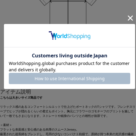
Length
68.5cm
13
アイテム説明
こちらは大きいサイズ商品です
リラックス感のあるコンフォートシルエットで仕上げたボートネックのTシャツです。フレンチスリ
ーブでヒップが隠れるくらいの着丈もポイント。胸元にフラワーロゴモチーフのプリントを施して
いて一枚でもさまになります。ストレートや細身のパンツとの相性が抜群です。
＜素材＞
フラットな表面感と安心感のある肉厚のスムースJersey。
厳選された超長綿をブレンドし、毛羽の少ないコンパクト紡績で、原綿が持つ本来の光沢感や繊細