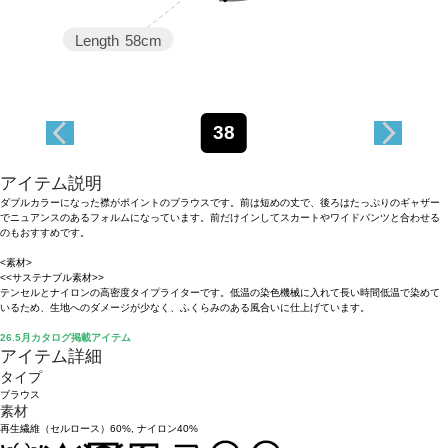
Length
58cm
38
アイテム説明
ダブルカラーになった襟がポイントのブラウスです。前は短めの丈で、後ろはたっぷりのギャザー
でニュアンスのあるフォルムになっています。前だけインしてスカートやワイドパンツと合わせる
のもおすすめです。
<素材>
<<サステナブル素材>>
テンセルとナイロンの高密度タイプライターです。低温の染色機械に入れて長い時間低温で染めて
いるため、生地へのダメージが少なく、ふくらみのある風合いに仕上げています。
26.5月カタログ掲載アイテム
アイテム詳細
タイプ
ブラウス
素材
再生繊維（セルロース）60%, ナイロン40%