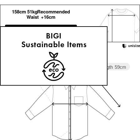
158cm 51kgRecommended
Waist +16cm
Find out more on your body type
Sleeve length
59cm
Width
71cm