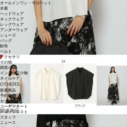
オールインワン・サロペット
水着
ヘッドウェア
ネックウェア
レッグウェア
アンダーウェア
シューズ
バッグ
財布
ベルト
アクセサリ
24
その他
雑貨小物
インテリア小物
ネイルケア
OTHERS
新着商品
予約商品
セール
ホワイト
ブラック
コーディネート
関連商品
ショップリスト
スタッフ
ニュース