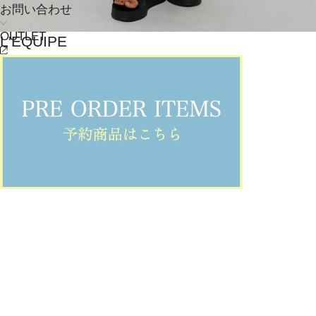
お問い合わせ
OUTLET
L'EQUIPE
スカート
(すかーと)
/
¥27,720