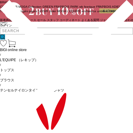
BRAND
COUTURIER
MOGA Collection
GREEN
FRAPBOIS PARK
wb
feerique
FRAPBOIS
ADIEU
TRISTESSE
congés payés
LOISIR
Julier
MOGA
L'EQUIPE
endalence
unbilanc
BIGI online store
新着商品
(ライブ)
ニュース
セール
スタッフ
コーディネート
よくある質問
ジャーナル
お問い合わ
ログイン
BIGI online store
/
L'EQUIPE
（レキップ）
/
トップス
/
ブラウス
/
テンセルナイロンタイプライターシャツ