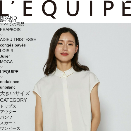
BRAND
BUY10%OFF
すべての商品
FRAPBOIS
ADIEU TRISTESSE
congés payés
LOISIR
Julier
MOGA
L'EQUIPE
endalence
unbilanc
大きいサイズ
CATEGORY
トップス
アウター
パンツ
スカート
ワンピース