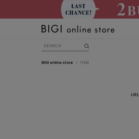
BIGI online store
ITEM
/
BRAND
すべての商品
U
FRAPBOIS
ADIEU TRISTESSE
congés payés