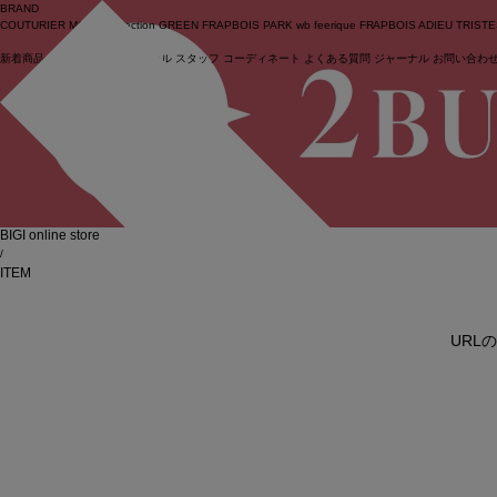
BRAND
COUTURIER
MOGA Collection
GREEN
FRAPBOIS PARK
wb
feerique
FRAPBOIS
ADIEU TRIST
新着商品
(ライブ)
ニュース
セール
スタッフ
コーディネート
よくある質問
ジャーナル
お問い合わ
ログイン
BIGI online store
/
ITEM
URL