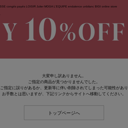
ESSE
congés payés
LOISIR
Julier
MOGA
L'EQUIPE
endalence
unbilanc
BIGI online store
せ
大変申し訳ありません。
ご指定の商品が見つかりませんでした。
のご指定に誤りがあるか、更新等に伴い削除されてしまった可能性があ
お手数とは思いますが、下記リンクからサイトへ移動してください。
トップページへ