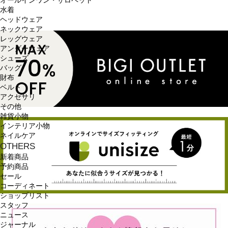
オールインワン・サロペット
水着
ヘッドウェア
ネックウェア
レッグウェア
アンダーウェア
シューズ
バッグ
財布
ベルト
アクセサリ
その他
雑貨小物
インテリア小物
ネイルケア
OTHERS
新着商品
予約商品
セール
コーディネート
ショップリスト
スタッフ
ニュース
ジャーナル