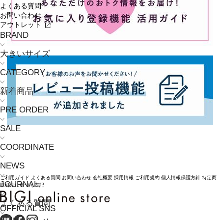
よくある質問
お問い合わせ
アウトレット
BRAND
大きいサイズ
CATEGORY
新着商品
PRE ORDER
SALE
COORDINATE
NEWS
ご利用ガイド
よくある質問
お問い合わせ
会社概要
採用情報
ご利用規約
個人情報保護方針
特定商
JOURNAL
取引法に基づく表記
よくある質問
OFFICIAL SNS