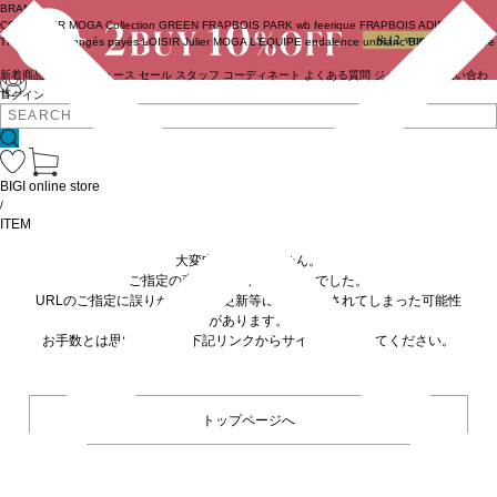
BRAND
COUTURIER
MOGA Collection
GREEN
FRAPBOIS PARK
wb
feerique
FRAPBOIS
ADIEU
TRISTESSE
congés payés
LOISIR
Julier
MOGA
L'EQUIPE
endalence
unbilanc
BIGI online store
新着商品
(ライブ)
ニュース
セール
スタッフ
コーディネート
よくある質問
ジャーナル
お問い合わ
せ
ログイン
BIGI online store
/
ITEM
大変申し訳ありません。
ご指定の商品が見つかりませんでした。
URLのご指定に誤りがあるか、更新等に伴い削除されてしまった可能性
があります。
お手数とは思いますが、下記リンクからサイトへ移動してください。
トップページへ