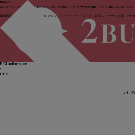
BRAND
COUTURIER
MOGA Collection
GREEN
FRAPBOIS PARK
wb
feerique
FRAPBOIS
ADIEU TRIST
新着商品
(ライブ)
ニュース
セール
スタッフ
コーディネート
よくある質問
ジャーナル
お問い合わ
ログイン
BIGI online store
/
ITEM
URL