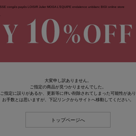
ESSE
congés payés
LOISIR
Julier
MOGA
L'EQUIPE
endalence
unbilanc
BIGI online store
せ
大変申し訳ありません。
ご指定の商品が見つかりませんでした。
のご指定に誤りがあるか、更新等に伴い削除されてしまった可能性があ
お手数とは思いますが、下記リンクからサイトへ移動してください。
トップページへ