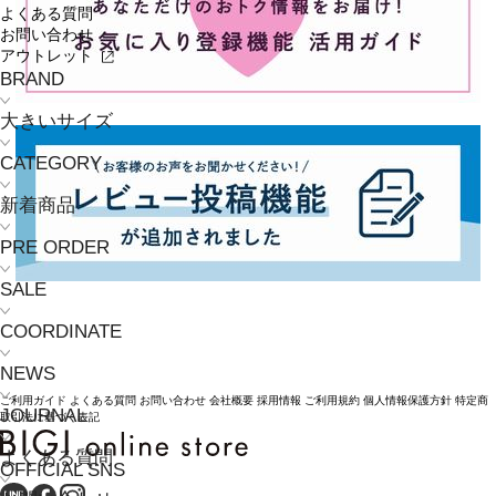
よくある質問
お問い合わせ
アウトレット
BRAND
大きいサイズ
CATEGORY
新着商品
PRE ORDER
SALE
COORDINATE
NEWS
ご利用ガイド
よくある質問
お問い合わせ
会社概要
採用情報
ご利用規約
個人情報保護方針
特定商
JOURNAL
取引法に基づく表記
よくある質問
OFFICIAL SNS