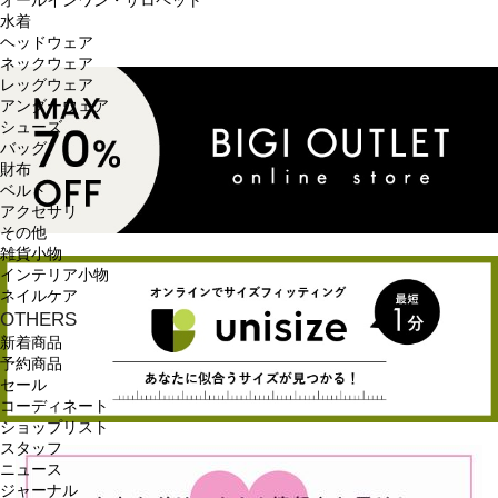
オールインワン・サロペット
水着
ヘッドウェア
ネックウェア
レッグウェア
アンダーウェア
シューズ
バッグ
財布
ベルト
アクセサリ
その他
雑貨小物
インテリア小物
ネイルケア
OTHERS
新着商品
予約商品
セール
コーディネート
ショップリスト
スタッフ
ニュース
ジャーナル