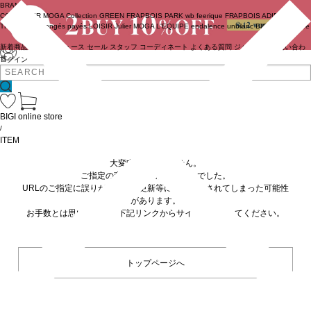
BRAND
COUTURIER
MOGA Collection
GREEN
FRAPBOIS PARK
wb
feerique
FRAPBOIS
ADIEU
TRISTESSE
congés payés
LOISIR
Julier
MOGA
L'EQUIPE
endalence
unbilanc
BIGI online store
新着商品
(ライブ)
ニュース
セール
スタッフ
コーディネート
よくある質問
ジャーナル
お問い合わ
せ
ログイン
BIGI online store
/
ITEM
大変申し訳ありません。
ご指定の商品が見つかりませんでした。
URLのご指定に誤りがあるか、更新等に伴い削除されてしまった可能性
があります。
お手数とは思いますが、下記リンクからサイトへ移動してください。
トップページへ