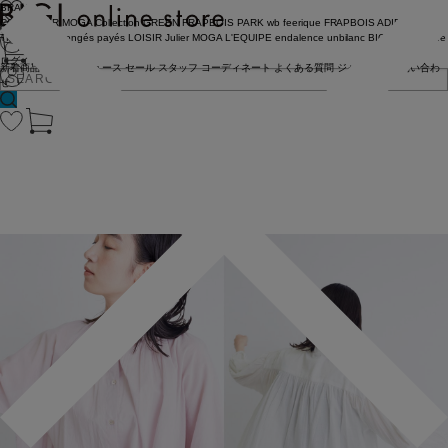
BRAND
COUTURIER
MOGA Collection
GREEN
FRAPBOIS PARK
wb
feerique
FRAPBOIS
ADIEU
TRISTESSE
congés payés
LOISIR
Julier
MOGA
L'EQUIPE
endalence
unbilanc
BIGI online store
ログイン
新着商品
(ライブ)
ニュース
セール
スタッフ
コーディネート
よくある質問
ジャーナル
お問い合わ
せ