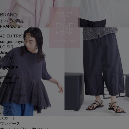
BRAND
すべての商品
FRAPBOIS
ADIEU TRISTESSE
congés payés
LOISIR
Julier
MOGA
L'EQUIPE
endalence
unbilanc
大きいサイズ
CATEGORY
トップス
アウター
パンツ
スカート
ワンピース