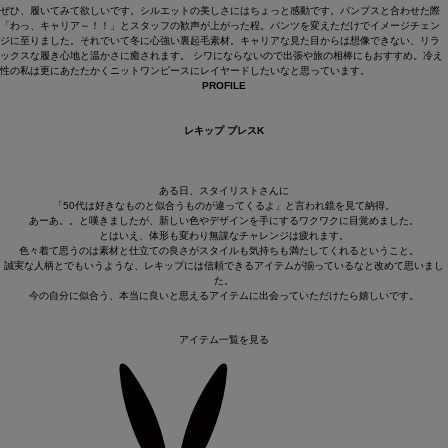
ぜひ、履いてみて欲しいです。シルエットの美しさにはちょっと感動です。パンプスと合わせた際
「わっ、キャリア～！！」とスタッフの歓声が上がった程。パンツを変えただけでイメージチェン
ジに至りました。それでいて冬に心強い裏起毛素材。キャリアな見た目からは想像できない、リラ
ックスな履き心地と温かさに癒されます。 シワにならないので出張や旅の相棒にもおすすめ。冷え
性の私は更にあたたかくニットワンピースにレイヤードしたいなと思っています。
PROFILE
レキップ プレスK
ある日、スタイリストさんに
「50代は好きなものと似合うものが違ってくるよ」と言われ鏡を見て納得。
あーあ。。と嘆きましたが、新しい色やデザインを手にするワクワクに目覚めました。
とはいえ、体形も変わり無謀なチャレンジは疲れます。
色々着て思うのは素材と仕立ての良さがスタイルも気持ちも満たしてくれるということ。
誠実な人柄とでもいうような、レキップには信頼できるアイテムが揃っているなと改めて思いまし
た。
今の自分に似合う、本当に良いと思えるアイテムに出会っていただけたら嬉しいです。
アイテム一覧を見る