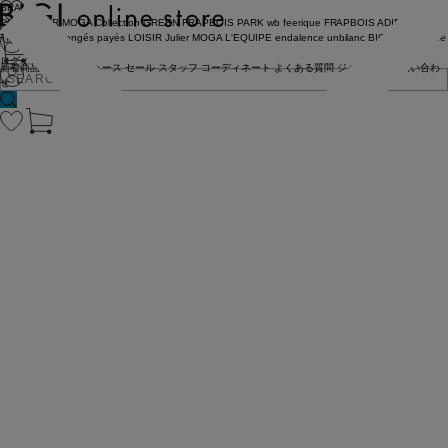
BRAND
COUTURIER
MOGA Collection
GREEN
FRAPBOIS PARK
wb
feerique
FRAPBOIS
ADIEU
TRISTESSE
congés payés
LOISIR
Julier
MOGA
L'EQUIPE
endalence
unbilanc
BIGI online store
ログイン
新着商品
(ライブ)
ニュース
セール
スタッフ
コーディネート
よくある質問
ジャーナル
お問い合わ
せ