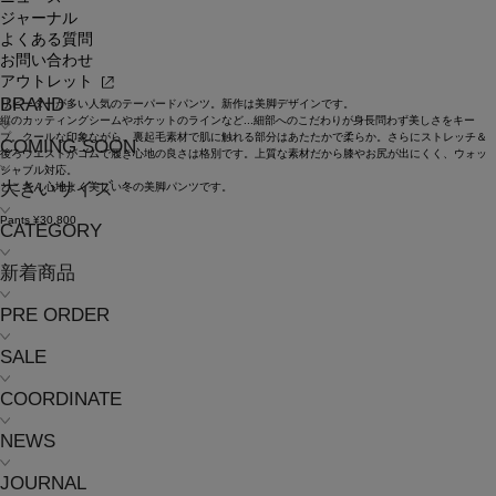
ジャーナル
よくある質問
お問い合わせ
アウトレット
BRAND
リピーターが多い人気のテーパードパンツ。新作は美脚デザインです。
縦のカッティングシームやポケットのラインなど...細部へのこだわりが身長問わず美しさをキー
プ。クールな印象ながら、裏起毛素材で肌に触れる部分はあたたかで柔らか。さらにストレッチ＆
COMING SOON
後ろウエストがゴムで履き心地の良さは格別です。上質な素材だから膝やお尻が出にくく、ウォッ
シャブル対応。
大きいサイズ
とことん心地よく美しい冬の美脚パンツです。
Pants ¥30,800
CATEGORY
新着商品
PRE ORDER
SALE
COORDINATE
NEWS
JOURNAL