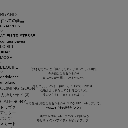
BRAND
すべての商品
FRAPBOIS
ADIEU TRISTESSE
congés payés
LOISIR
Julier
MOGA
L'EQUIPE
「好きなもの」と「似合うもの」が違ってくる50代。
今の自分に似合うものを
endalence
楽しみながら探してみませんか。
unbilanc
大切にしたいのは「素材」と「仕立て」の良さ。
COMING SOON
心地よさも満たしてくれるこの2つは
大きいサイズ
佇まいを美しく支えてくれます。
CATEGORY
今の自分に本当に似合うものを「L’EQUIPE レキップ」で。
トップス
VOL.03「冬の美脚パンツ」
アウター
50代プレスK(レキップのプレス担当) が
パンツ
毎月リコメンドアイテムをピックアップ。
スカート